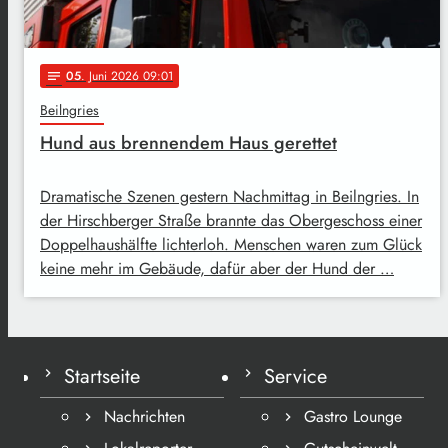
05
. Juni 2026 09:01
notes
Beilngries
Hund aus brennendem Haus gerettet
Dramatische Szenen gestern Nachmittag in Beilngries. In
der Hirschberger Straße brannte das Obergeschoss einer
Doppelhaushälfte lichterloh. Menschen waren zum Glück
keine mehr im Gebäude, dafür aber der Hund der …
Startseite
Service
Nachrichten
Gastro Lounge