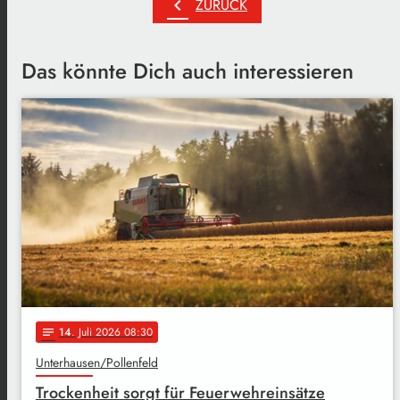
chevron_left
ZURÜCK
Das könnte Dich auch interessieren
14
. Juli 2026 08:30
notes
Unterhausen/Pollenfeld
Trockenheit sorgt für Feuerwehreinsätze