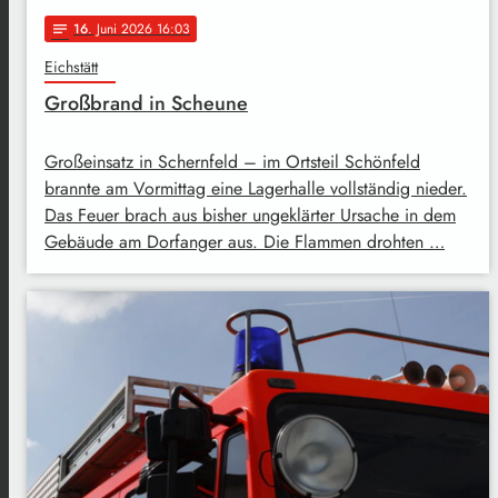
16
. Juni 2026 16:03
notes
Eichstätt
Großbrand in Scheune
Großeinsatz in Schernfeld – im Ortsteil Schönfeld
brannte am Vormittag eine Lagerhalle vollständig nieder.
Das Feuer brach aus bisher ungeklärter Ursache in dem
Gebäude am Dorfanger aus. Die Flammen drohten …