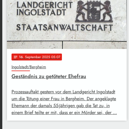
16
. September 2025 05:07
notes
Ingolstadt/Bergheim
Geständnis zu getöteter Ehefrau
Prozessauftakt gestern vor dem Landgericht Ingolstadt
um die Tötung einer Frau in Bergheim. Der angeklagte
Ehemann der damals 55-Jährigen gab die Tat zu, in
einem Brief teilte er mit, dass er ein Mörder sei, der …