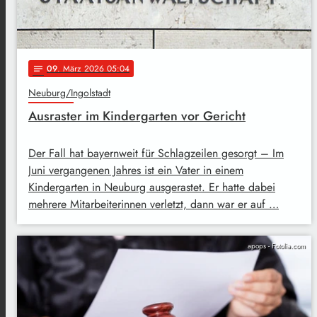
09
. März 2026 05:04
notes
Neuburg/Ingolstadt
Ausraster im Kindergarten vor Gericht
Der Fall hat bayernweit für Schlagzeilen gesorgt – Im
Juni vergangenen Jahres ist ein Vater in einem
Kindergarten in Neuburg ausgerastet. Er hatte dabei
mehrere Mitarbeiterinnen verletzt, dann war er auf …
apops - Fotolia.com