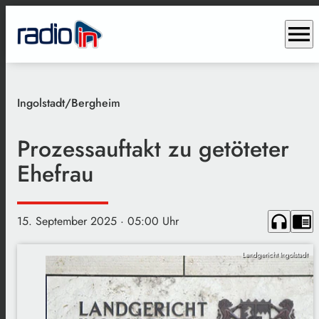
menu
Ingolstadt/Bergheim
Prozessauftakt zu getöteter
Ehefrau
headphones
chrome_reader_mode
15. September 2025
· 05:00 Uhr
Landgericht Ingolstadt