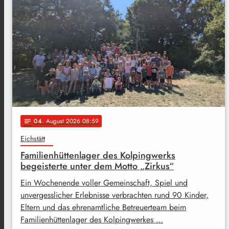
04
. August 2026 08:59
notes
Eichstätt
Familienhüttenlager des Kolpingwerks
begeisterte unter dem Motto „Zirkus“
Ein Wochenende voller Gemeinschaft, Spiel und
unvergesslicher Erlebnisse verbrachten rund 90 Kinder,
Eltern und das ehrenamtliche Betreuerteam beim
Familienhüttenlager des Kolpingwerkes …