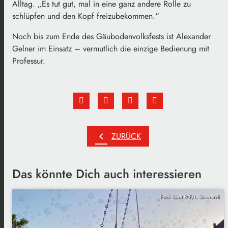
Alltag. „Es tut gut, mal in eine ganz andere Rolle zu
schlüpfen und den Kopf freizubekommen.“
Noch bis zum Ende des Gäubodenvolksfests ist Alexander
Gelner im Einsatz – vermutlich die einzige Bedienung mit
Professur.
chevron_left
ZURÜCK
Das könnte Dich auch interessieren
Foto: Stadt PAF/L. Schwärzli