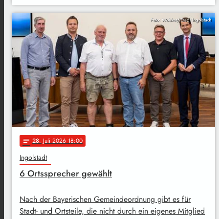
Foto: Wobker/ Stadt Ingolstadt
28
. Juli 2026 18:00
notes
Ingolstadt
6 Ortssprecher gewählt
Nach der Bayerischen Gemeindeordnung gibt es für
Stadt- und Ortsteile, die nicht durch ein eigenes Mitglied