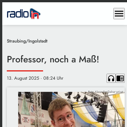
menu
Straubing/Ingolstadt
Professor, noch a Maß!
headphones
chrome_reader_mode
13. August 2025
· 08:24 Uhr
Foto: Alexander Gelner privat