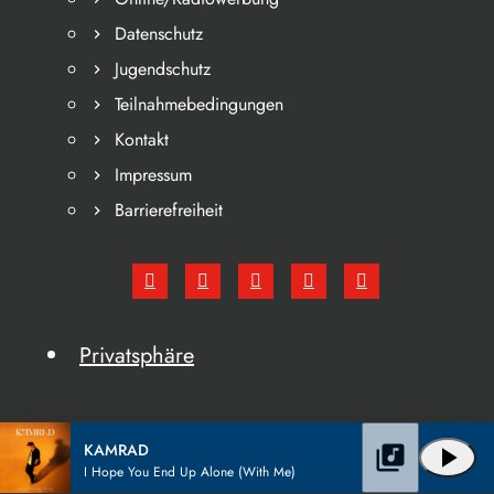
Datenschutz
Jugendschutz
Teilnahmebedingungen
Kontakt
Impressum
Barrierefreiheit
Privatsphäre
KAMRAD
library_music
play_arrow
I Hope You End Up Alone (With Me)