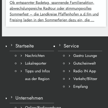
Ob entspannter Badetag, spannende Familienaktion,
abwechslungsreiche Radtour oder stimmungsvolles
Sommerfest – die Landkreise Pfaffenhofen a.d.Ilm und
Freising laden in den Sommerferien dazu ein, die …
Startseite
Service
Nachrichten
Gastro Lounge
Lokalreporter
Gutscheinwelt
Tipps und Infos
Radio IN App
aus der Region
Verkehr/Blitzer
Empfang
Unternehmen
Online/Radiowerbung