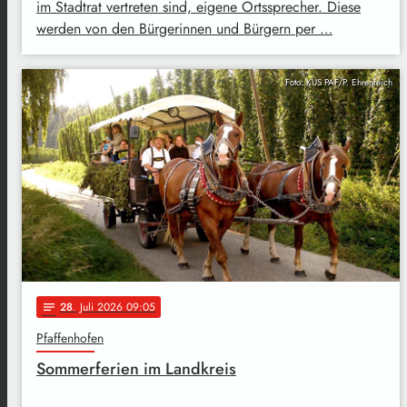
im Stadtrat vertreten sind, eigene Ortssprecher. Diese
werden von den Bürgerinnen und Bürgern per …
Foto: KUS PAF/P. Ehrenreich
28
. Juli 2026 09:05
notes
Pfaffenhofen
Sommerferien im Landkreis