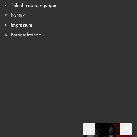
Teilnahmebedingungen
Kontakt
Impressum
Barrierefreiheit
expand_more
library_music