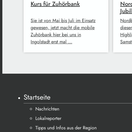
Kurs für Zuhörbank
Nord
Jubi
Sie ist von Mai bis Juli im Einsatz
Nordbr
gewesen, jetzt macht die mobile
diese
Zuhörbank hier bei uns in
Highl
Ingolstadt erst mal …
Samst
Startseite
Nachrichten
Lokalreporter
Tipps und Infos aus der Region