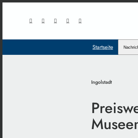
Startseite
Nachric
Ingolstadt
Preisw
Musee