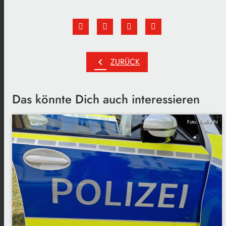
chevron_left
ZURÜCK
Das könnte Dich auch interessieren
Foto: Radio IN