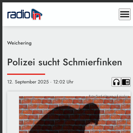
menu
Weichering
Polizei sucht Schmierfinken
headphones
chrome_reader_mode
12. September 2025
· 12:02 Uhr
Foto: Gerd Altmann auf pixabay