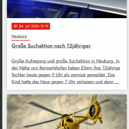
24
. Juli 2026 12:19
notes
Neuburg
Große Suchaktion nach 12jähriger
Große Aufregung und große Suchaktion in Neuburg. In
der Nähe von Rennertshofen haben Eltern ihre 12jährige
Tochter heute gegen 9 Uhr als vermisst gemeldet. Das
Kind hatte das Haus gegen 7 Uhr verlassen und dann …
Pixabay