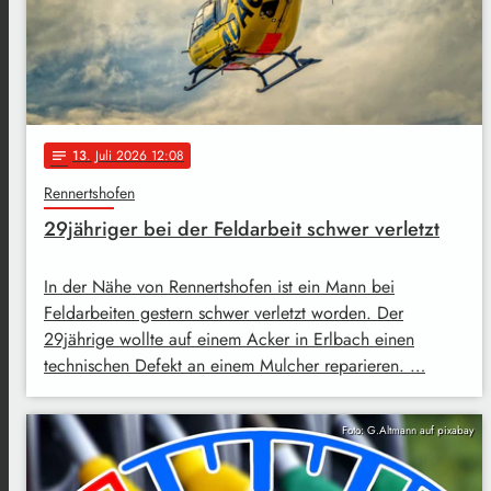
13
. Juli 2026 12:08
notes
Rennertshofen
29jähriger bei der Feldarbeit schwer verletzt
In der Nähe von Rennertshofen ist ein Mann bei
Feldarbeiten gestern schwer verletzt worden. Der
29jährige wollte auf einem Acker in Erlbach einen
technischen Defekt an einem Mulcher reparieren. …
Foto: G.Altmann auf pixabay