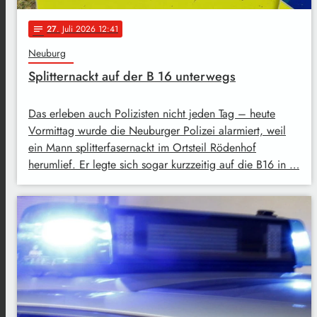
27
. Juli 2026 12:41
notes
Neuburg
Splitternackt auf der B 16 unterwegs
Das erleben auch Polizisten nicht jeden Tag – heute
Vormittag wurde die Neuburger Polizei alarmiert, weil
ein Mann splitterfasernackt im Ortsteil Rödenhof
herumlief. Er legte sich sogar kurzzeitig auf die B16 in …