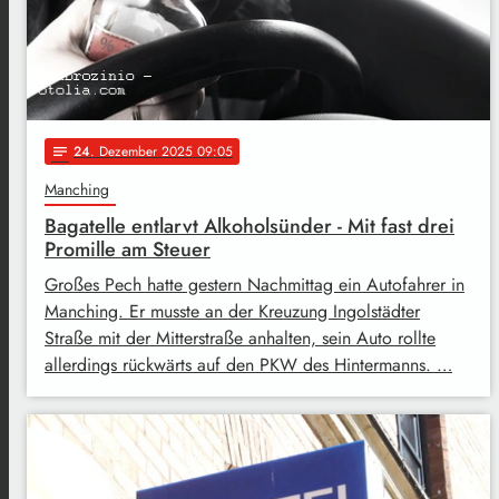
24
. Dezember 2025 09:05
notes
Manching
Bagatelle entlarvt Alkoholsünder - Mit fast drei
Promille am Steuer
Großes Pech hatte gestern Nachmittag ein Autofahrer in
Manching. Er musste an der Kreuzung Ingolstädter
Straße mit der Mitterstraße anhalten, sein Auto rollte
allerdings rückwärts auf den PKW des Hintermanns. …