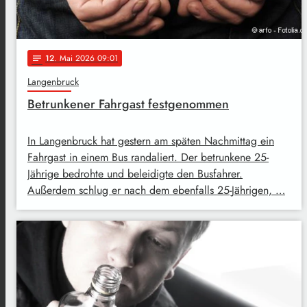
12
. Mai 2026 09:01
notes
Langenbruck
Betrunkener Fahrgast festgenommen
In Langenbruck hat gestern am späten Nachmittag ein
Fahrgast in einem Bus randaliert. Der betrunkene 25-
Jährige bedrohte und beleidigte den Busfahrer.
Außerdem schlug er nach dem ebenfalls 25-Jährigen, …