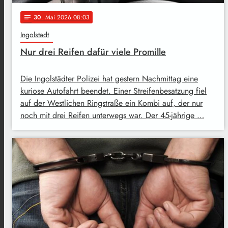
30
. Mai 2026 08:03
notes
Ingolstadt
Nur drei Reifen dafür viele Promille
Die Ingolstädter Polizei hat gestern Nachmittag eine
kuriose Autofahrt beendet. Einer Streifenbesatzung fiel
auf der Westlichen Ringstraße ein Kombi auf, der nur
noch mit drei Reifen unterwegs war. Der 45-jährige …