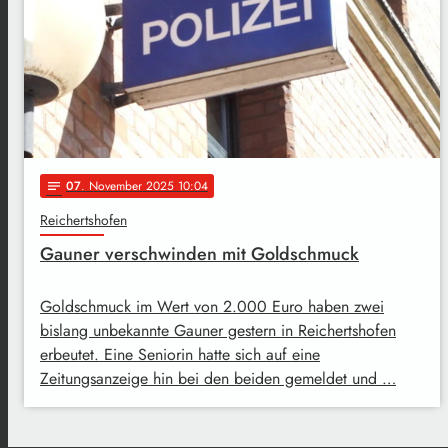
07
. November 2025 10:04
notes
Reichertshofen
Gauner verschwinden mit Goldschmuck
Goldschmuck im Wert von 2.000 Euro haben zwei
bislang unbekannte Gauner gestern in Reichertshofen
erbeutet. Eine Seniorin hatte sich auf eine
Zeitungsanzeige hin bei den beiden gemeldet und …