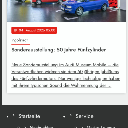
04
. August 2026 05:00
notes
Ingolstadt
Sonderausstellung: 50 Jahre Fünfzylinder
Neue Sonderausstellung im Audi Museum Mobile – die
Verantwortlichen widmen sie dem 50-jährigen Jubiläums
des Fünfzylindermotors. Nur wenige Technologien haben
mit ihrem typischen Sound die Wahrnehmung der …
Startseite
Service
Nachrichten
Gastro Lounge