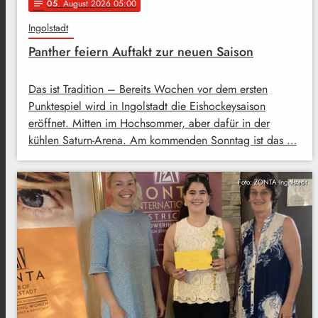
05
. August 2026 05:00
notes
Ingolstadt
Panther feiern Auftakt zur neuen Saison
Das ist Tradition – Bereits Wochen vor dem ersten
Punktespiel wird in Ingolstadt die Eishockeysaison
eröffnet. Mitten im Hochsommer, aber dafür in der
kühlen Saturn-Arena. Am kommenden Sonntag ist das …
Foto: ZONTA Ingolstadt