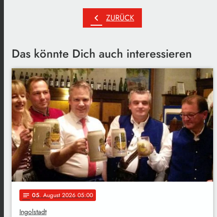
chevron_left
ZURÜCK
Das könnte Dich auch interessieren
05
. August 2026 05:00
notes
Ingolstadt