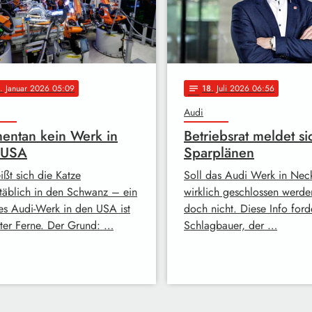
. Januar 2026 05:09
18
. Juli 2026 06:56
notes
Audi
ntan kein Werk in
Betriebsrat meldet si
 USA
Sparplänen
ißt sich die Katze
Soll das Audi Werk in Nec
täblich in den Schwanz – ein
wirklich geschlossen werde
es Audi-Werk in den USA ist
doch nicht. Diese Info ford
iter Ferne. Der Grund: …
Schlagbauer, der …