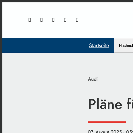
Startseite
Nachric
Audi
Pläne 
07. August 2025
· 05