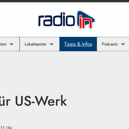
Tipps & Infos
hten
Lokalreporter
Podcasts
für US-Werk
:11 Uhr