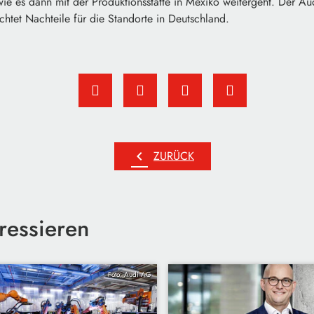
 wie es dann mit der Produktionsstätte in Mexiko weitergeht. Der Aud
htet Nachteile für die Standorte in Deutschland.
chevron_left
ZURÜCK
ressieren
Foto: Audi AG