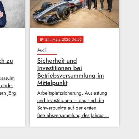
24
. März 2026 04:56
notes
Audi
ch zu
Sicherheit und
Investitionen bei
Betriebsversammlung im
karsulm
Mittelpunkt
n oder
ern Jörg
Arbeitsplatzsicherung, Auslastung
und Investitionen – das sind die
Schwerpunkte auf der ersten
Betriebsversammlung des Jahres …