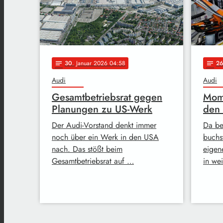
30
. Januar 2026 04:58
26
notes
notes
Audi
Audi
Gesamtbetriebsrat gegen
Mome
Planungen zu US-Werk
den
Der Audi-Vorstand denkt immer
Da be
noch über ein Werk in den USA
buchs
nach. Das stößt beim
eigen
Gesamtbetriebsrat auf …
in we