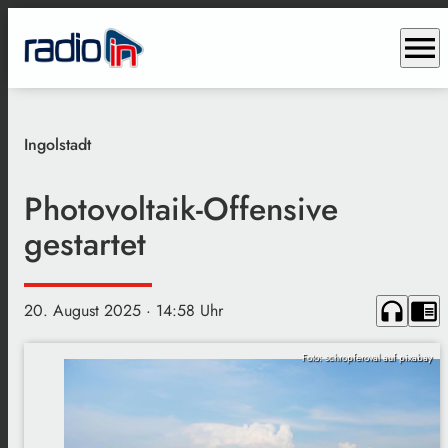
menu
Ingolstadt
Photovoltaik-Offensive
gestartet
headphones
chrome_reader_mode
20. August 2025
· 14:58 Uhr
Foto: schropferoval auf pixabay