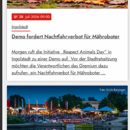
28
. Juli 2026 09:00
notes
Ingolstadt
Demo fordert Nachtfahrverbot für Mähroboter
Morgen ruft die Initiative „Respect Animals Day“ in
Ingolstadt zu einer Demo auf. Vor der Stadtratssitzung
möchten die Verantwortlichen das Gremium dazu
aufrufen, ein Nachtfahrverbot für Mähroboter …
Foto: Erich Reisinger