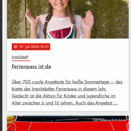
17
. Juli 2026 12:21
notes
Ingolstadt
Ferienpass ist da
Über 700 coole Angebote für heiße Sommertage – das
bietet der Ingolstädter Ferienpass in diesem Jahr.
Gedacht ist die Aktion für Kinder und Jugendliche im
Alter zwischen 6 und 16 Jahren. Auch das Angebot …
Foto: Funkhaus IN/K.Schulz