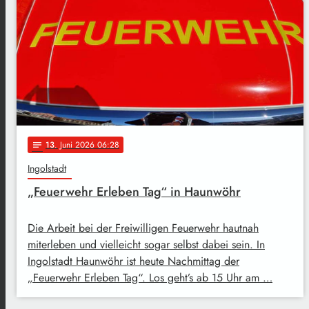
13
. Juni 2026 06:28
notes
Ingolstadt
„Feuerwehr Erleben Tag“ in Haunwöhr
Die Arbeit bei der Freiwilligen Feuerwehr hautnah
miterleben und vielleicht sogar selbst dabei sein. In
Ingolstadt Haunwöhr ist heute Nachmittag der
„Feuerwehr Erleben Tag“. Los geht’s ab 15 Uhr am …