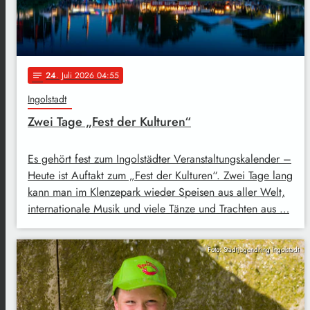
24
. Juli 2026 04:55
notes
Ingolstadt
Zwei Tage „Fest der Kulturen“
Es gehört fest zum Ingolstädter Veranstaltungskalender –
Heute ist Auftakt zum „Fest der Kulturen“. Zwei Tage lang
kann man im Klenzepark wieder Speisen aus aller Welt,
internationale Musik und viele Tänze und Trachten aus …
Foto: Stadtjugendring Ingolstadt