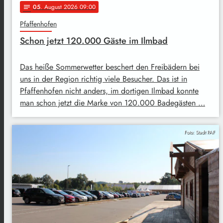
05
. August 2026 09:00
notes
Pfaffenhofen
Schon jetzt 120.000 Gäste im Ilmbad
Das heiße Sommerwetter beschert den Freibädern bei
uns in der Region richtig viele Besucher. Das ist in
Pfaffenhofen nicht anders, im dortigen Ilmbad konnte
man schon jetzt die Marke von 120.000 Badegästen …
Foto: Stadt PAF