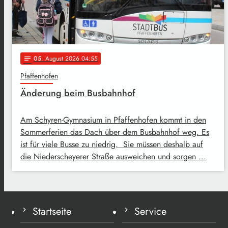
05
. August 2026 04:55
notes
Pfaffenhofen
Änderung beim Busbahnhof
Am Schyren-Gymnasium in Pfaffenhofen kommt in den
Sommerferien das Dach über dem Busbahnhof weg. Es
ist für viele Busse zu niedrig. Sie müssen deshalb auf
die Niederscheyerer Straße ausweichen und sorgen …
Startseite
Service