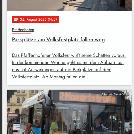
05
. August 2026 04:59
notes
Pfaffenhofen
Parkplätze am Volksfestplatz fallen weg
Das Pfaffenhofener Volksfest wirft seine Schatten voraus.
In der kommenden Woche geht es mit dem Aufbau los,
das hat Auswirkungen auf die Parkplätze auf dem
Volksfestplatz. Ab Montag fallen die …
Elisabeth Steinbüchler