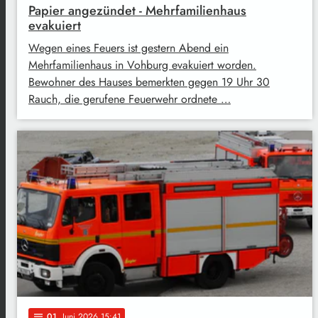
Papier angezündet - Mehrfamilienhaus
evakuiert
Wegen eines Feuers ist gestern Abend ein
Mehrfamilienhaus in Vohburg evakuiert worden.
Bewohner des Hauses bemerkten gegen 19 Uhr 30
Rauch, die gerufene Feuerwehr ordnete …
01
. Juni 2026 15:41
notes