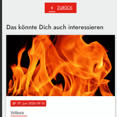
chevron_left
ZURÜCK
Das könnte Dich auch interessieren
17
. Juni 2026 09:15
notes
Vohburg