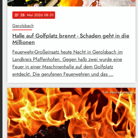
28
. Mai 2026 08:31
notes
Gerolsbach
Halle auf Golfplatz brennt - Schaden geht in die
Millionen
Feuerwehr-Großeinsatz heute Nacht in Gerolsbach im
Landkreis Pfaffenhofen. Gegen halb zwei wurde eine
Feuer in einer Maschinenhalle auf dem Golfplatz
entdeckt. Die gerufenen Feuerwehren und das …
Foto: Alexa auf pixabay