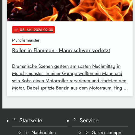
08
. Mai 2026 09:00
notes
Münchsmünster
Roller in Flammen - Mann schwer verletzt
Dramatische Szenen gestern am späten Nachmittag in
Münchsmünster. In einer Garage wollten ein Mann und
sein Sohn einen Motorroller reparieren und starteten den
Motor. Dabei spritzte Benzin aus dem Motorraum, fing …
Startseite
Service
Nachrichten
Gastro Lounge