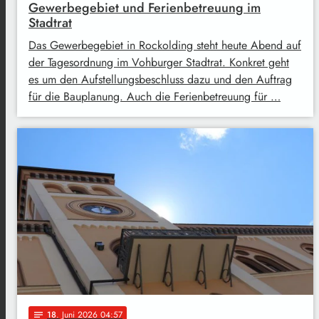
Gewerbegebiet und Ferienbetreuung im
Stadtrat
Das Gewerbegebiet in Rockolding steht heute Abend auf
der Tagesordnung im Vohburger Stadtrat. Konkret geht
es um den Aufstellungsbeschluss dazu und den Auftrag
für die Bauplanung. Auch die Ferienbetreuung für …
18
. Juni 2026 04:57
notes