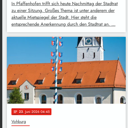
In Pfaffenhofen trifft sich heute Nachmittag der Stadtrat
zu einer Sitzung. Großes Thema ist unter anderem der
aktuelle Mietspiegel der Stadt. Hier steht die
entsprechende Anerkennung durch den Stadtrat an. …
23
. Juni 2026 04:45
notes
Vohburg