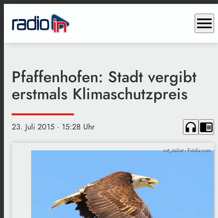
menu
Pfaffenhofen: Stadt vergibt
erstmals Klimaschutzpreis
headphones
chrome_reader_mode
23. Juli 2015
· 15:28 Uhr
net_stalker - Fotolia.com