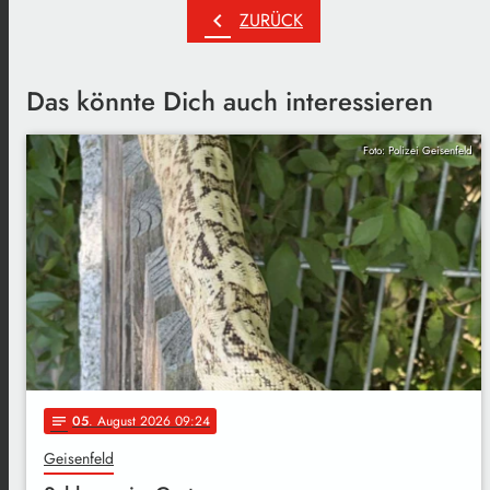
chevron_left
ZURÜCK
Das könnte Dich auch interessieren
Foto: Polizei Geisenfeld
05
. August 2026 09:24
notes
Geisenfeld