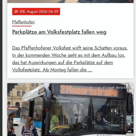
05
. August 2026 04:59
notes
Pfaffenhofen
Parkplätze am Volksfestplatz fallen weg
Das Pfaffenhofener Volksfest wirft seine Schatten voraus.
In der kommenden Woche geht es mit dem Aufbau los,
das hat Auswirkungen auf die Parkplätze auf dem
Volksfestplatz. Ab Montag fallen die …
Elisabeth Steinbüchler