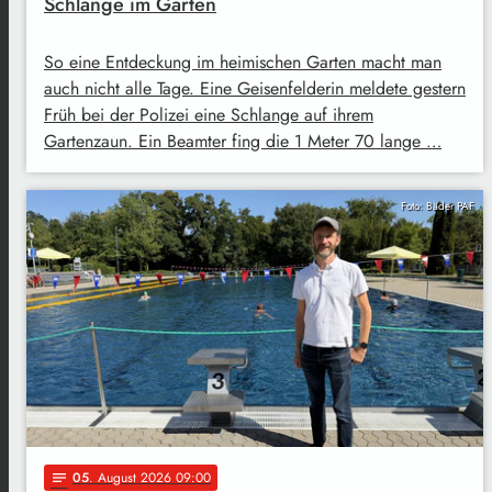
Schlange im Garten
So eine Entdeckung im heimischen Garten macht man
auch nicht alle Tage. Eine Geisenfelderin meldete gestern
Früh bei der Polizei eine Schlange auf ihrem
Gartenzaun. Ein Beamter fing die 1 Meter 70 lange …
Foto: Bäder PAF
05
. August 2026 09:00
notes