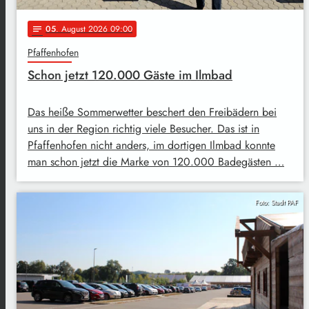
05
. August 2026 09:00
notes
Pfaffenhofen
Schon jetzt 120.000 Gäste im Ilmbad
Das heiße Sommerwetter beschert den Freibädern bei
uns in der Region richtig viele Besucher. Das ist in
Pfaffenhofen nicht anders, im dortigen Ilmbad konnte
man schon jetzt die Marke von 120.000 Badegästen …
Foto: Stadt PAF