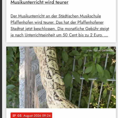
Musikunterricht wird teurer
Der Musikunterricht an der Städtischen Musikschule
Pfaffenhofen wird teurer. Das hat der Pfaffenhofener
Stadtrat jetzt beschlossen. Die monatliche Gebühr steigt
je nach Unterrichtseinheit um 50 Cent bis zu 2 Euro. …
Foto: Polizei Geisenfeld
05
. August 2026 09:24
notes