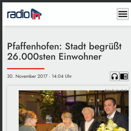
menu
Pfaffenhofen: Stadt begrüßt
26.000sten Einwohner
headphones
chrome_reader_mode
30. November 2017
· 14:04 Uhr
Foto: Regina Tenk