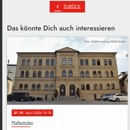
chevron_left
ZURÜCK
Das könnte Dich auch interessieren
Foto: Stadtverwaltung Pfaffenhofen
29
. April 2026 13:15
notes
Pfaffenhofen