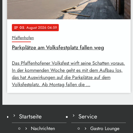
05
. August 2026 04:59
notes
Pfaffenhofen
Parkplätze am Volksfestplatz fallen weg
Das Pfaffenhofener Volksfest wirft seine Schatten voraus.
In der kommenden Woche geht es mit dem Aufbau los,
das hat Auswirkungen auf die Parkplätze auf dem
Volksfestplatz. Ab Montag fallen die …
Startseite
Service
Nachrichten
Gastro Lounge