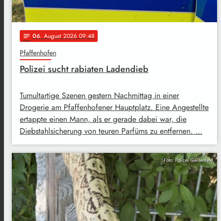
06
. August 2026 09:48
notes
Pfaffenhofen
Polizei sucht rabiaten Ladendieb
Tumultartige Szenen gestern Nachmittag in einer
Drogerie am Pfaffenhofener Hauptplatz. Eine Angestellte
ertappte einen Mann, als er gerade dabei war, die
Diebstahlsicherung von teuren Parfüms zu entfernen. …
Foto: Polizei Geisenfeld