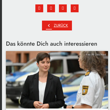
chevron_left
ZURÜCK
Das könnte Dich auch interessieren
Foto: PP Obb Nord