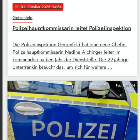
01
. Oktober 2025 04:54
notes
Geisenfeld
Polizeihauptkommissarin leitet Polizeiinspektion
Die Polizeiinspektion Geisenfeld hat eine neue Chefin.
Polizeihauptkommissarin Nadine Aichinger leitet im
kommenden halben Jahr die Dienststelle. Die 29-jährige
Unterfränkin braucht das, um sich für weitere …
Foto: Radio IN