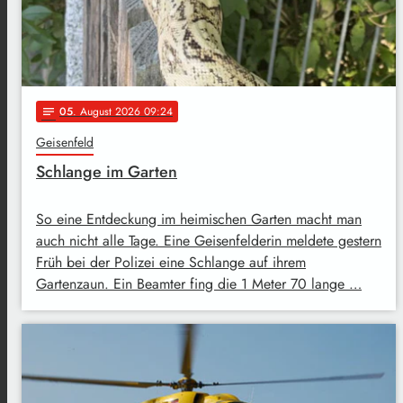
05
. August 2026 09:24
notes
Geisenfeld
Schlange im Garten
So eine Entdeckung im heimischen Garten macht man
auch nicht alle Tage. Eine Geisenfelderin meldete gestern
Früh bei der Polizei eine Schlange auf ihrem
Gartenzaun. Ein Beamter fing die 1 Meter 70 lange …