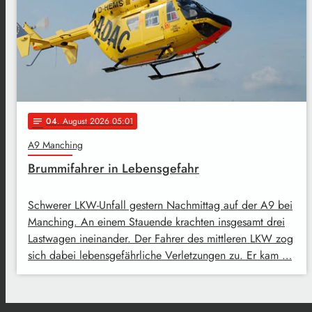
04
. August 2026 05:01
notes
A9 Manching
Brummifahrer in Lebensgefahr
Schwerer LKW-Unfall gestern Nachmittag auf der A9 bei
Manching. An einem Stauende krachten insgesamt drei
Lastwagen ineinander. Der Fahrer des mittleren LKW zog
sich dabei lebensgefährliche Verletzungen zu. Er kam …