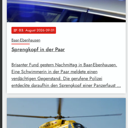
03
. August 2026 09:01
notes
Baar-Ebenhausen
Sprengkopf in der Paar
Brisanter Fund gestern Nachmittag in Baar-Ebenhausen.
Eine Schwimmerin in der Paar meldete einen
verdächtigen Gegenstand. Die gerufene Polizei
entdeckte daraufhin den Sprengkopf einer Panzerfaust …