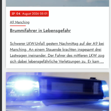
04
. August 2026 05:01
notes
A9 Manching
Brummifahrer in Lebensgefahr
Schwerer LKW-Unfall gestern Nachmittag auf der A9 bei
Manching. An einem Stauende krachten insgesamt drei
Lastwagen ineinander. Der Fahrer des mittleren LKW zog
sich dabei lebensgefährliche Verletzungen zu. Er kam …