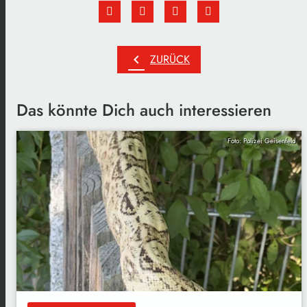
chevron_left
ZURÜCK
Das könnte Dich auch interessieren
Foto: Polizei Geisenfeld