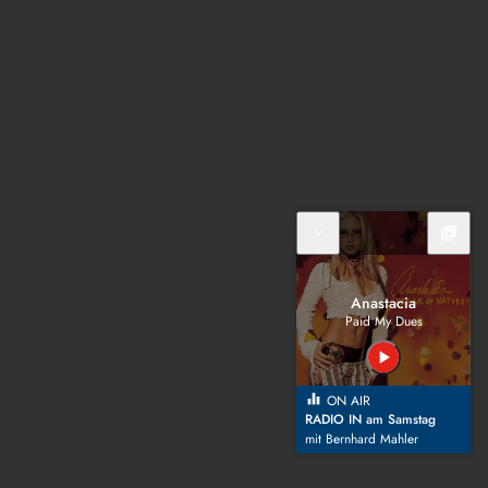
expand_more
library_music
Anastacia
Paid My Dues
play_arrow
equalizer
ON AIR
RADIO IN am Samstag
mit Bernhard Mahler