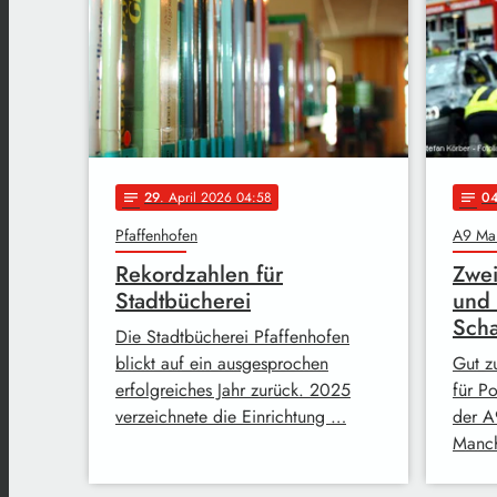
29
. April 2026 04:58
0
notes
notes
Pfaffenhofen
A9 Ma
Rekordzahlen für
Zwei
Stadtbücherei
und
Sch
Die Stadtbücherei Pfaffenhofen
blickt auf ein ausgesprochen
Gut z
erfolgreiches Jahr zurück. 2025
für Po
verzeichnete die Einrichtung …
der A
Manch