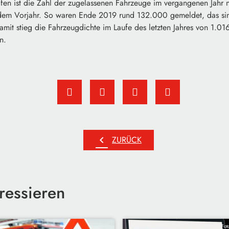
ofen ist die Zahl der zugelassenen Fahrzeuge im vergangenen Jahr 
dem Vorjahr. So waren Ende 2019 rund 132.000 gemeldet, das sin
amit stieg die Fahrzeugdichte im Laufe des letzten Jahres von 1.
n.
chevron_left
ZURÜCK
ressieren
Fot