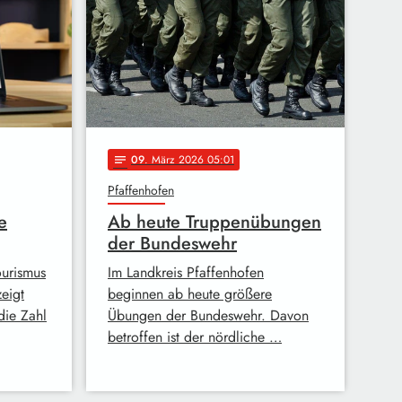
09
. März 2026 05:01
notes
Pfaffenhofen
e
Ab heute Truppenübungen
der Bundeswehr
Tourismus
Im Landkreis Pfaffenhofen
eigt
beginnen ab heute größere
die Zahl
Übungen der Bundeswehr. Davon
betroffen ist der nördliche …