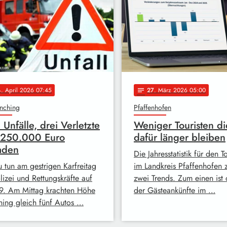
4
. April 2026 07:45
27
. März 2026 05:00
notes
nching
Pfaffenhofen
 Unfälle, drei Verletzte
Weniger Touristen di
 250.000 Euro
dafür länger bleiben
aden
Die Jahresstatistik für den 
u tun am gestrigen Karfreitag
im Landkreis Pfaffenhofen z
lizei und Rettungskräfte auf
zwei Trends. Zum einen ist 
9. Am Mittag krachten Höhe
der Gästeankünfte im …
ing gleich fünf Autos …