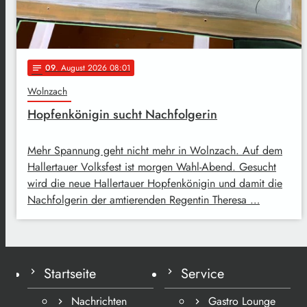
09
. August 2026 08:01
notes
Wolnzach
Hopfenkönigin sucht Nachfolgerin
Mehr Spannung geht nicht mehr in Wolnzach. Auf dem
Hallertauer Volksfest ist morgen Wahl-Abend. Gesucht
wird die neue Hallertauer Hopfenkönigin und damit die
Nachfolgerin der amtierenden Regentin Theresa …
Startseite
Service
Nachrichten
Gastro Lounge