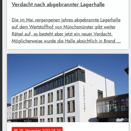
Verdacht nach abgebrannter Lagerhalle
Die im Mai vergangenen Jahres abgebrannte Lagerhalle
auf dem Wertstoffhof von Münchsmünster gibt weiter
Rätsel auf, es besteht aber jetzt ein neuer Verdacht.
Möglicherweise wurde die Halle absichtlich in Brand …
12
. November 2025 08:20
notes