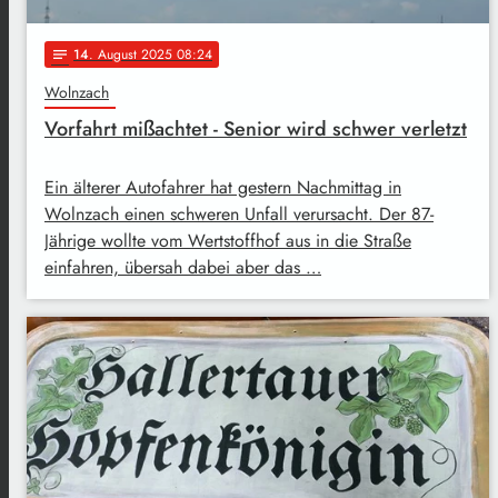
14
. August 2025 08:24
notes
Wolnzach
Vorfahrt mißachtet - Senior wird schwer verletzt
Ein älterer Autofahrer hat gestern Nachmittag in
Wolnzach einen schweren Unfall verursacht. Der 87-
Jährige wollte vom Wertstoffhof aus in die Straße
einfahren, übersah dabei aber das …