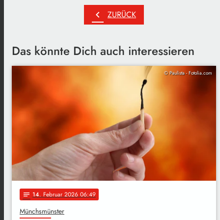
chevron_left
ZURÜCK
Das könnte Dich auch interessieren
© Paulista - Fotolia.com
14
. Februar 2026 06:49
notes
Münchsmünster