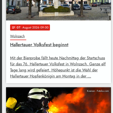
07
. August 2026 09:00
notes
Wolnzach
Hallertauer Volksfest beginnt
Mit der Bierprobe fällt heute Nachmittag der Startschuss
für das 76. Hallertauer Volksfest in Wolnzach. Ganze elf
Tage lang wird gefeiert. Höhepunkt ist die Wahl der
Hallertauer Hopfenkönigin am Montag in der …
Kzenon - Fotolia.com