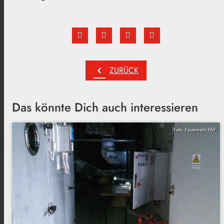
chevron_left
ZURÜCK
Das könnte Dich auch interessieren
Foto: Feuerwehr PAF