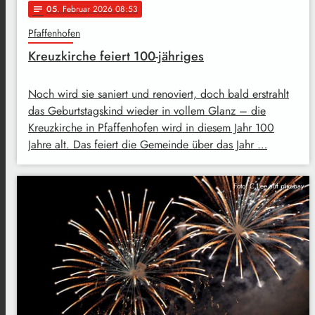
05
. Februar 2026 08:53
notes
Pfaffenhofen
Kreuzkirche feiert 100-jähriges
Noch wird sie saniert und renoviert, doch bald erstrahlt
das Geburtstagskind wieder in vollem Glanz – die
Kreuzkirche in Pfaffenhofen wird in diesem Jahr 100
Jahre alt. Das feiert die Gemeinde über das Jahr …
Foto: C.Lee auf pixabay