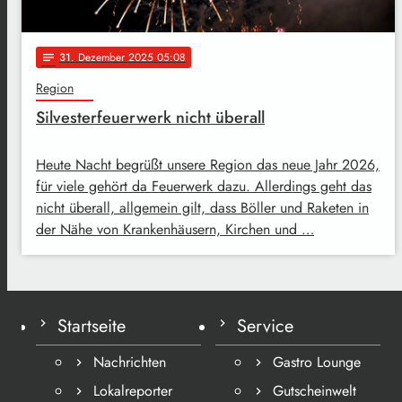
31
. Dezember 2025 05:08
notes
Region
Silvesterfeuerwerk nicht überall
Heute Nacht begrüßt unsere Region das neue Jahr 2026,
für viele gehört da Feuerwerk dazu. Allerdings geht das
nicht überall, allgemein gilt, dass Böller und Raketen in
der Nähe von Krankenhäusern, Kirchen und …
Startseite
Service
Nachrichten
Gastro Lounge
Lokalreporter
Gutscheinwelt