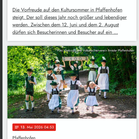
Die Vorfreude auf den Kultursommer in Pfaffenhofen
steigt. Der soll dieses Jahr noch größer und lebendiger
werden. Zwischen dem 12. Juni und dem 2. August
dürfen sich Besucherinnen und Besucher auf ein …
Foto: Gebirgs- und Volkstrachtenverein Ilmtaler Pfaffenhofen
13
. Mai 2026 04:53
notes
Pfaffenhofen