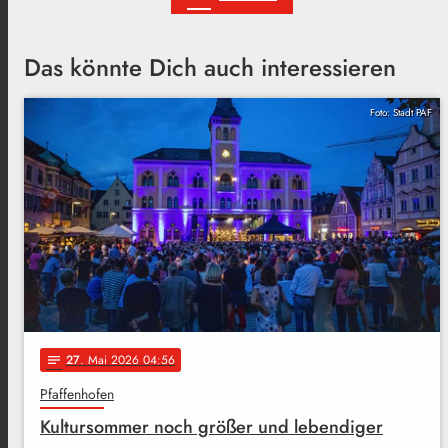
Das könnte Dich auch interessieren
Foto: Stadt PAF
27
. Mai 2026 04:56
notes
Pfaffenhofen
Kultursommer noch größer und lebendiger