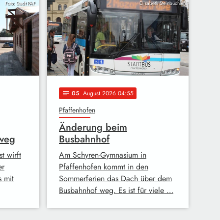
Foto: Stadt PAF
Elisabeth Steinbüchler
05
. August 2026 04:55
notes
Pfaffenhofen
Änderung beim
 weg
Busbahnhof
t wirft
Am Schyren-Gymnasium in
er
Pfaffenhofen kommt in den
 mit
Sommerferien das Dach über dem
Busbahnhof weg. Es ist für viele …