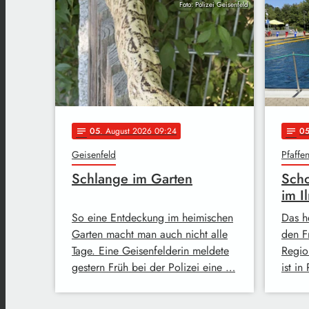
Foto: Polizei Geisenfeld
05
. August 2026 09:24
0
notes
notes
Geisenfeld
Pfaffe
Schlange im Garten
Scho
im I
So eine Entdeckung im heimischen
Das h
Garten macht man auch nicht alle
den F
Tage. Eine Geisenfelderin meldete
Regio
gestern Früh bei der Polizei eine …
ist in