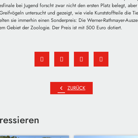
sfinale bei Jugend forscht zwar nicht den ersten Platz belegt, abe
Greifvögeln untersucht und gezeigt, wie viele Kunststoffteile die T
elten sie immerhin einen Sonderpreis: Die Werner-Rathmayer-Ausze
dem Gebiet der Zoologie. Der Preis ist mit 500 Euro dotiert.
chevron_left
ZURÜCK
ressieren