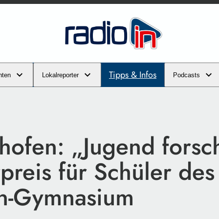
Tipps & Infos
hten
Lokalreporter
Podcasts
hofen: „Jugend forsch
preis für Schüler des
n-Gymnasium