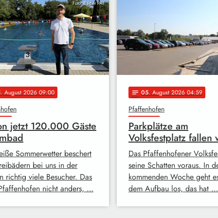
Foto: Bäder PAF
5
. August 2026 09:00
05
. August 2026 04:59
notes
nhofen
Pfaffenhofen
n jetzt 120.000 Gäste
Parkplätze am
lmbad
Volksfestplatz fallen
eiße Sommerwetter beschert
Das Pfaffenhofener Volksfes
reibädern bei uns in der
seine Schatten voraus. In d
n richtig viele Besucher. Das
kommenden Woche geht es
 Pfaffenhofen nicht anders, …
dem Aufbau los, das hat …