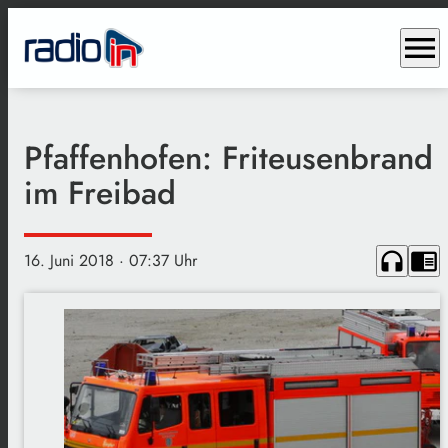
menu
Pfaffenhofen: Friteusenbrand
im Freibad
headphones
chrome_reader_mode
16. Juni 2018
· 07:37 Uhr