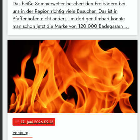
Das heiße Sommerwetter beschert den Freibädern bei
uns in der Region richtig viele Besucher. Das ist in
Pfaffenhofen nicht anders, im dortigen Ilmbad konnte
man schon jetzt die Marke von 120.000 Badegästen …
17
. Juni 2026 09:15
notes
Vohburg