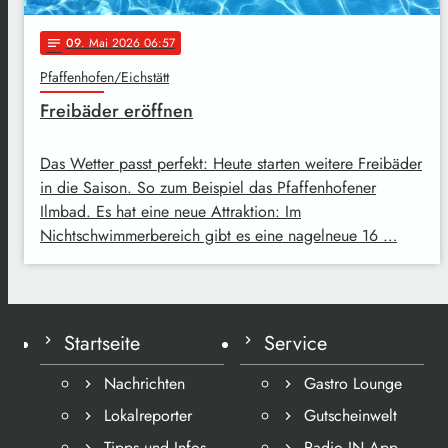
09
. Mai 2026 06:57
notes
Pfaffenhofen/Eichstätt
Freibäder eröffnen
Das Wetter passt perfekt: Heute starten weitere Freibäder
in die Saison. So zum Beispiel das Pfaffenhofener
Ilmbad. Es hat eine neue Attraktion: Im
Nichtschwimmerbereich gibt es eine nagelneue 16 …
Startseite
Service
Nachrichten
Gastro Lounge
Lokalreporter
Gutscheinwelt
Tipps und Infos
Radio IN App