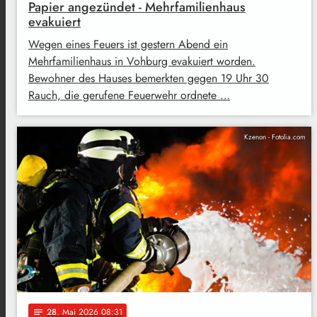
Papier angezündet - Mehrfamilienhaus
evakuiert
Wegen eines Feuers ist gestern Abend ein
Mehrfamilienhaus in Vohburg evakuiert worden.
Bewohner des Hauses bemerkten gegen 19 Uhr 30
Rauch, die gerufene Feuerwehr ordnete …
Kzenon - Fotolia.com
28
. Mai 2026 08:31
notes