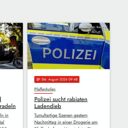
to: Klima-Bündnis
Foto: Radio IN
06
. August 2026 09:48
notes
Pfaffenhofen
d
Polizei sucht rabiaten
radeln
Ladendieb
ln in
Tumultartige Szenen gestern
Mal
Nachmittag in einer Drogerie am