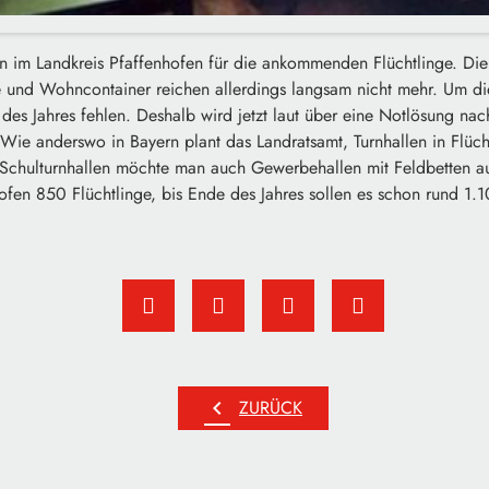
den im Landkreis Pfaffenhofen für die ankommenden Flüchtlinge. Di
nd Wohncontainer reichen allerdings langsam nicht mehr. Um die
es Jahres fehlen. Deshalb wird jetzt laut über eine Notlösung na
 Wie anderswo in Bayern plant das Landratsamt, Turnhallen in Flüch
hulturnhallen möchte man auch Gewerbehallen mit Feldbetten auss
ofen 850 Flüchtlinge, bis Ende des Jahres sollen es schon rund 1.1
chevron_left
ZURÜCK