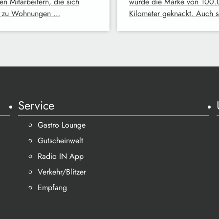
en Mitarbeitern, die sich
wurde die Marke von 100
tt zu Wohnungen …
Kilometer geknackt. Auch 
Service
Gastro Lounge
Gutscheinwelt
Radio IN App
Verkehr/Blitzer
Empfang