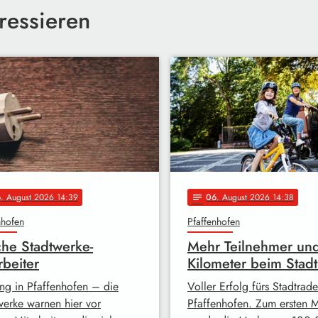
ressieren
Fo
6
. August 2026 14:39
06
. August 2026 14:38
notes
nhofen
Pfaffenhofen
che Stadtwerke-
Mehr Teilnehmer un
rbeiter
Kilometer beim Stadt
ng in Pfaffenhofen – die
Voller Erfolg fürs Stadtrade
werke warnen hier vor
Pfaffenhofen. Zum ersten 