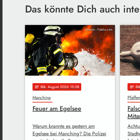
Das könnte Dich auch inte
Kzenon - Fotolia.com
06
. August 2026 15:08
0
notes
notes
Manching
Pfaffe
Feuer am Egelsee
Fals
Mita
Warum brannte es gestern am
Achtu
Egelsee bei Manching? Die Polizei
Stadt