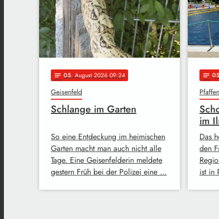
05
. August 2026 09:24
0
notes
notes
Geisenfeld
Pfaffe
Schlange im Garten
Scho
im I
So eine Entdeckung im heimischen
Das h
Garten macht man auch nicht alle
den F
Tage. Eine Geisenfelderin meldete
Regio
gestern Früh bei der Polizei eine …
ist in