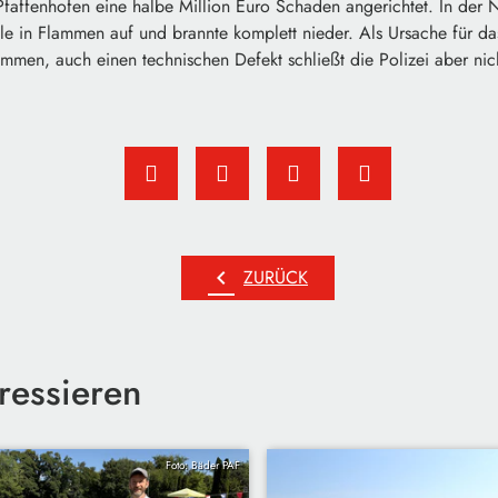
Pfaffenhofen eine halbe Million Euro Schaden angerichtet. In der 
lle in Flammen auf und brannte komplett nieder. Als Ursache für da
ommen, auch einen technischen Defekt schließt die Polizei aber nic
chevron_left
ZURÜCK
ressieren
Foto: Bäder PAF