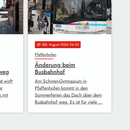
05
. August 2026 04:55
notes
Pfaffenhofen
Änderung beim
 weg
Busbahnhof
t wirft
Am Schyren-Gymnasium in
er
Pfaffenhofen kommt in den
 mit
Sommerferien das Dach über dem
Busbahnhof weg. Es ist für viele …