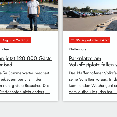
5
. August 2026 09:00
05
. August 2026 04:59
notes
nhofen
Pfaffenhofen
n jetzt 120.000 Gäste
Parkplätze am
lmbad
Volksfestplatz fallen
eiße Sommerwetter beschert
Das Pfaffenhofener Volksfes
reibädern bei uns in der
seine Schatten voraus. In d
n richtig viele Besucher. Das
kommenden Woche geht es
 Pfaffenhofen nicht anders, …
dem Aufbau los, das hat …