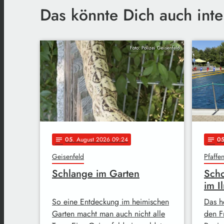
Das könnte Dich auch inte
Foto: Polizei Geisenfeld
05
. August 2026 09:24
0
notes
notes
Geisenfeld
Pfaffe
Schlange im Garten
Scho
im I
So eine Entdeckung im heimischen
Das h
Garten macht man auch nicht alle
den F