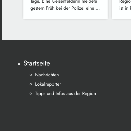
Tage. Eine Geisenfelderin meldete
Regio
gestern Früh bei der Polizei eine …
ist in
Startseite
Nachrichten
Lokalreporter
Tipps und Infos aus der Region