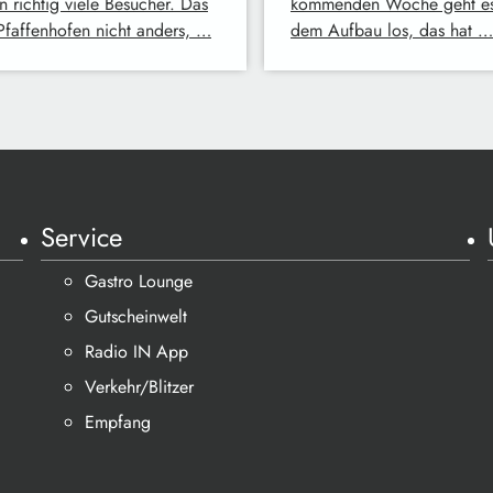
n richtig viele Besucher. Das
kommenden Woche geht es
 Pfaffenhofen nicht anders, …
dem Aufbau los, das hat …
Service
Gastro Lounge
Gutscheinwelt
Radio IN App
Verkehr/Blitzer
Empfang