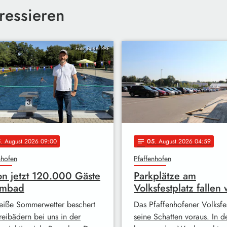
ressieren
Foto: Bäder PAF
5
. August 2026 09:00
05
. August 2026 04:59
notes
nhofen
Pfaffenhofen
n jetzt 120.000 Gäste
Parkplätze am
lmbad
Volksfestplatz fallen
eiße Sommerwetter beschert
Das Pfaffenhofener Volksfes
reibädern bei uns in der
seine Schatten voraus. In d