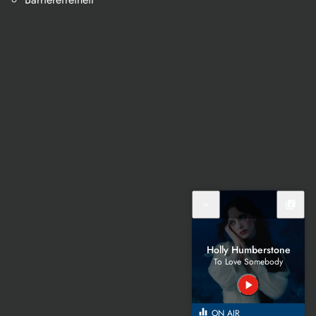
expand_more
library_music
Holly Humberstone
To Love Somebody
play_arrow
equalizer
ON AIR