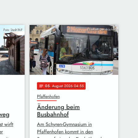
Foto: Stadt PAF
Elisabeth Steinbüchler
05
. August 2026 04:55
notes
Pfaffenhofen
Änderung beim
 weg
Busbahnhof
t wirft
Am Schyren-Gymnasium in
er
Pfaffenhofen kommt in den