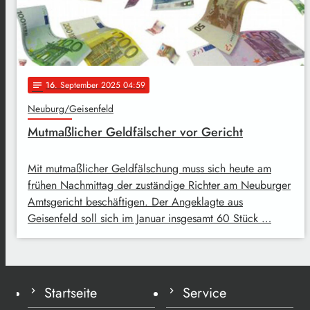
16
. September 2025 04:59
notes
Neuburg/Geisenfeld
Mutmaßlicher Geldfälscher vor Gericht
Mit mutmaßlicher Geldfälschung muss sich heute am
frühen Nachmittag der zuständige Richter am Neuburger
Amtsgericht beschäftigen. Der Angeklagte aus
Geisenfeld soll sich im Januar insgesamt 60 Stück …
Startseite
Service