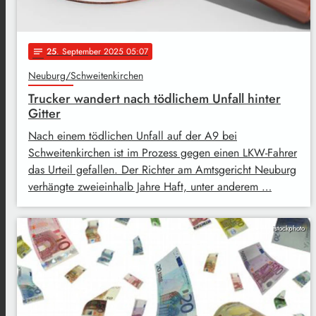
25
. September 2025 05:07
notes
Neuburg/Schweitenkirchen
Trucker wandert nach tödlichem Unfall hinter
Gitter
Nach einem tödlichen Unfall auf der A9 bei
Schweitenkirchen ist im Prozess gegen einen LKW-Fahrer
das Urteil gefallen. Der Richter am Amtsgericht Neuburg
verhängte zweieinhalb Jahre Haft, unter anderem …
istockphoto