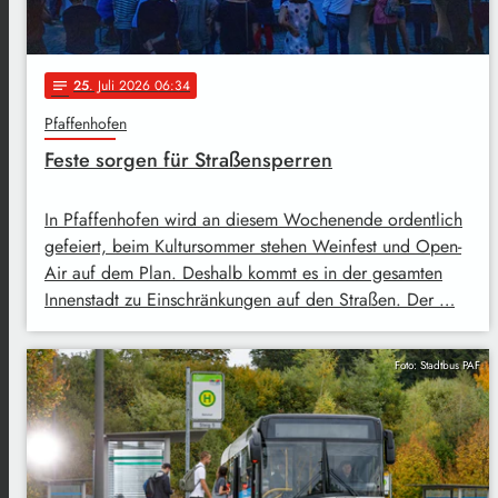
25
. Juli 2026 06:34
notes
Pfaffenhofen
Feste sorgen für Straßensperren
In Pfaffenhofen wird an diesem Wochenende ordentlich
gefeiert, beim Kultursommer stehen Weinfest und Open-
Air auf dem Plan. Deshalb kommt es in der gesamten
Innenstadt zu Einschränkungen auf den Straßen. Der …
Foto: Stadtbus PAF