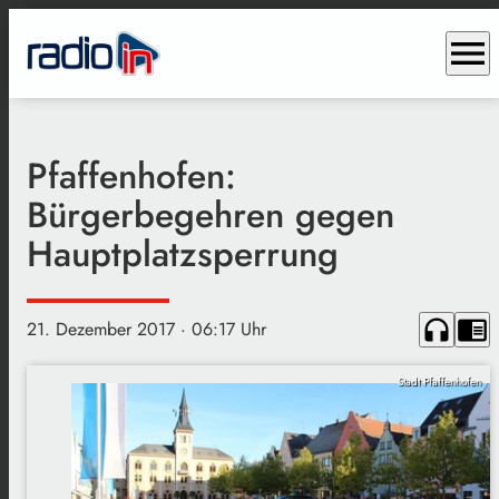
menu
Pfaffenhofen:
Bürgerbegehren gegen
Hauptplatzsperrung
headphones
chrome_reader_mode
21. Dezember 2017
· 06:17 Uhr
Stadt Pfaffenhofen