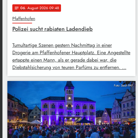
06
. August 2026 09:48
notes
Pfaffenhofen
Polizei sucht rabiaten Ladendieb
Tumultartige Szenen gestern Nachmittag in einer
Drogerie am Pfaffenhofener Hauptplatz. Eine Angestellte
ertappte einen Mann, als er gerade dabei war, die
Diebstahlsicherung von teuren Parfüms zu entfernen. …
Foto: Stadt PAF