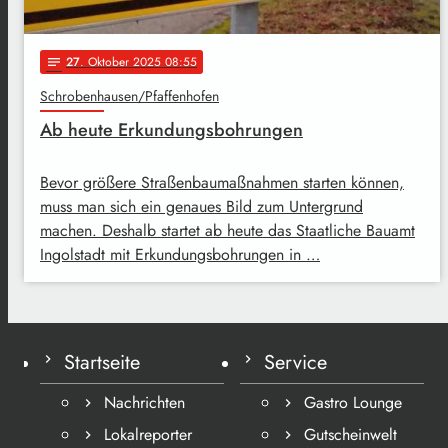
27
. Oktober 2025 08:55
notes
Schrobenhausen/Pfaffenhofen
Ab heute Erkundungsbohrungen
Bevor größere Straßenbaumaßnahmen starten können,
muss man sich ein genaues Bild zum Untergrund
machen. Deshalb startet ab heute das Staatliche Bauamt
Ingolstadt mit Erkundungsbohrungen in …
Startseite
Service
Nachrichten
Gastro Lounge
Lokalreporter
Gutscheinwelt