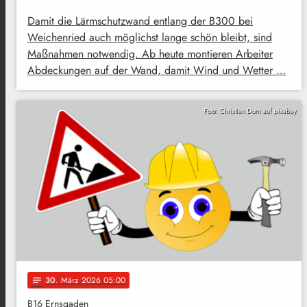
Damit die Lärmschutzwand entlang der B300 bei
Weichenried auch möglichst lange schön bleibt, sind
Maßnahmen notwendig. Ab heute montieren Arbeiter
Abdeckungen auf der Wand, damit Wind und Wetter …
Foto: Christian Dorn auf pixabay
30
. März 2026 05:00
notes
B16 Ernsgaden