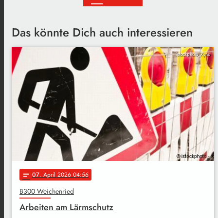
Das könnte Dich auch interessieren
istockphoto_Xyno
07
. April 2026 04:56
notes
B300 Weichenried
Arbeiten am Lärmschutz