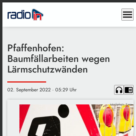
menu
Pfaffenhofen:
Baumfällarbeiten wegen
Lärmschutzwänden
headphones
chrome_reader_mode
02. September 2022
· 05:29 Uhr
istockphoto_Xyno