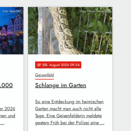
Foto: Stadt PAF
Foto: Polizei Geisenfeld
05
. August 2026 09:24
notes
Geisenfeld
4.000
Schlange im Garten
So eine Entdeckung im heimischen
mer 2026
Garten macht man auch nicht alle
nen und
Tage. Eine Geisenfelderin meldete
. …
gestern Früh bei der Polizei eine …