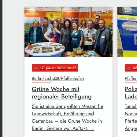
Foto:StMELF
17
. Januar 2026 06:35
0
notes
notes
Berlin/Eichstätt/Pfaffenhofen
Pfaffe
Grüne Woche mit
Poli
regionaler Beteiligung
Lad
Sie ist eine der größten Messen für
Tumul
Landwirtschaft, Ernährung und
Nachm
Gartenbau – die Grüne Woche in
Pfaff
Berlin. Gestern war Auftakt. …
Anges