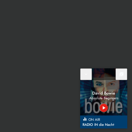
expand_more
library_music
David Bowie
Absolute Beginners
play_arrow
equalizer
ON AIR
RADIO IN die Nacht