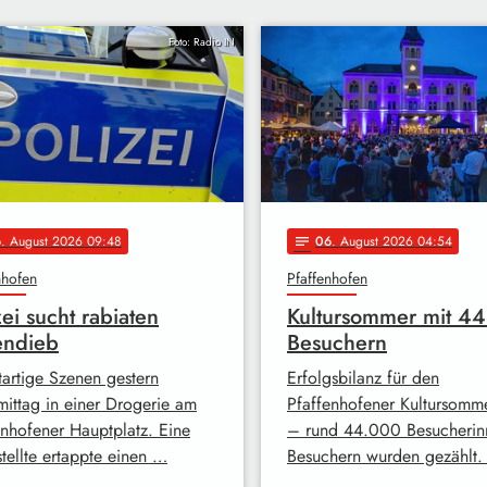
Foto: Radio IN
6
. August 2026 09:48
06
. August 2026 04:54
notes
nhofen
Pfaffenhofen
zei sucht rabiaten
Kultursommer mit 4
endieb
Besuchern
tartige Szenen gestern
Erfolgsbilanz für den
ittag in einer Drogerie am
Pfaffenhofener Kultursom
enhofener Hauptplatz. Eine
– rund 44.000 Besucherin
tellte ertappte einen …
Besuchern wurden gezählt