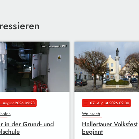
ressieren
Foto: Feuerwehr PAF
7
. August 2026 09:23
07
. August 2026 09:00
notes
nhofen
Wolnzach
r in der Grund- und
Hallertauer Volksfest
elschule
beginnt