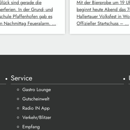
lück sind gerade die
Mit der Bierprobe um 19 U
rferien. In der Grund- und
beginnt heute Abend das 7
lschule Pfaffenhofen gab es
Hallertauer Volksfest in Wo
rn Nachmittag Feueralarm. …
Offizieller Startschuss – …
Service
Gastro Lounge
Gutscheinwelt
Radio IN App
Verkehr/Blitzer
Empfang