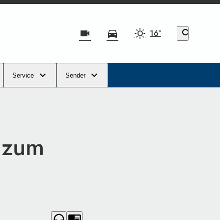
videocam
directions_car
16°
search
Service
Sender
 zum
headphones
chrome_reader_mode