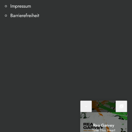
Impressum
Barrierefreiheit
expand_more
library_music
Rea Garvey
Take This Heart