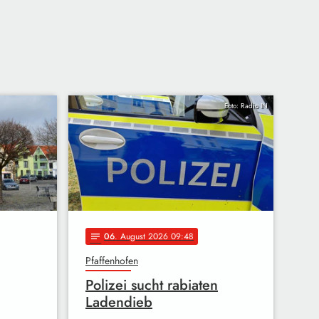
Foto: Radio IN
06
. August 2026 09:48
notes
Pfaffenhofen
Polizei sucht rabiaten
Ladendieb