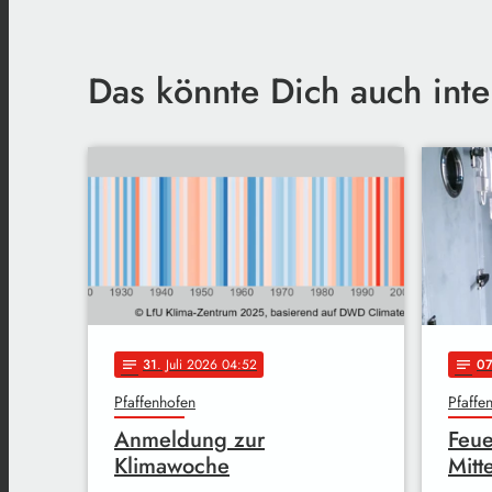
Das könnte Dich auch inte
31
. Juli 2026 04:52
0
notes
notes
Pfaffenhofen
Pfaffe
Anmeldung zur
Feue
Klimawoche
Mitt