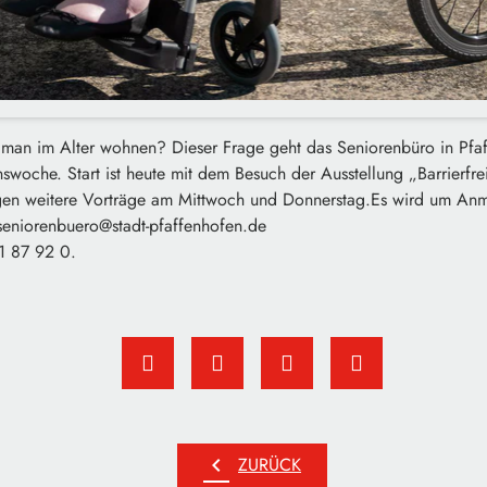
an im Alter wohnen? Dieser Frage geht das Seniorenbüro in Pfaf
onswoche. Start ist heute mit dem Besuch der Ausstellung „Barrierf
gen weitere Vorträge am Mittwoch und Donnerstag.Es wird um An
seniorenbuero@stadt-pfaffenhofen.de
1 87 92 0.
chevron_left
ZURÜCK