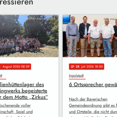
ressieren
Foto: Kolpingjugend EI
Foto: Wobker
4
. August 2026 08:59
28
. Juli 2026 18:00
notes
tt
Ingolstadt
lienhüttenlager des
6 Ortssprecher gewä
ingwerks begeisterte
r dem Motto „Zirkus“
Nach der Bayerischen
ochenende voller
Gemeindeordnung gibt es fü
nschaft, Spiel und
und Ortsteile, die nicht dur