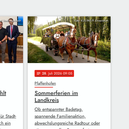
/ Stadt Ingolstadt
Foto: KUS PAF/P. Ehrenreich
28
. Juli 2026 09:05
notes
Pfaffenhofen
hlt
Sommerferien im
Landkreis
Ob entspannter Badetag,
r Stadt-
spannende Familienaktion,
ch ein
abwechslungsreiche Radtour oder