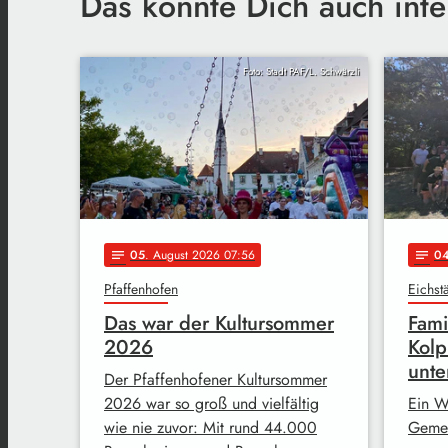
Das könnte Dich auch inte
Foto: Stadt PAF/L. Schwärzli
05
. August 2026 07:56
0
notes
notes
Pfaffenhofen
Eichstä
Das war der Kultursommer
Fami
2026
Kolp
unte
Der Pfaffenhofener Kultursommer
2026 war so groß und vielfältig
Ein W
wie nie zuvor: Mit rund 44.000
Gemei