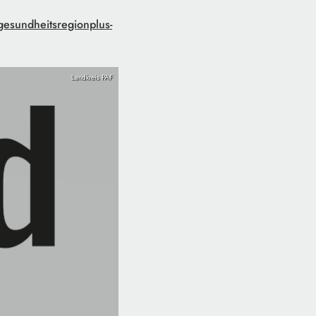
esundheitsregionplus-
Landkreis PAF