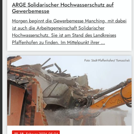
ARGE Solidarischer Hochwasserschutz auf
Gewerbemesse
Morgen beginnt die Gewerbemesse Manching, mit dabei
ist auch die Arbeitsgemeinschaft Solidarischer
Hochwasserschutz. Sie ist am Stand des Landkreises
Pfaffenhofen zu finden. Im Mittelpunkt ihrer …
Foto: Stadt Pfaffenhofen/ Tomaschek
18
. Februar 2026 05:04
notes