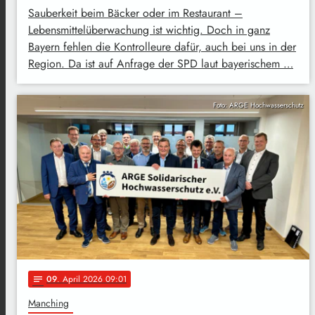
Sauberkeit beim Bäcker oder im Restaurant –
Lebensmittelüberwachung ist wichtig. Doch in ganz
Bayern fehlen die Kontrolleure dafür, auch bei uns in der
Region. Da ist auf Anfrage der SPD laut bayerischem …
Foto: ARGE Hochwasserschutz
09
. April 2026 09:01
notes
Manching