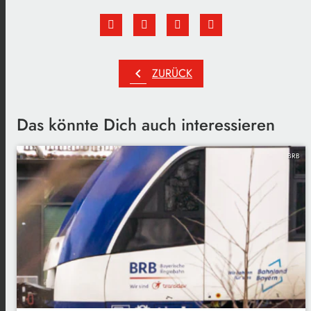
chevron_left
ZURÜCK
Das könnte Dich auch interessieren
BRB