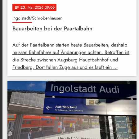
20
. Mai 2026 09:00
notes
Ingolstadt/Schrobenhausen
Bauarbeiten bei der Paartalbahn
Auf der Paartalbahn starten heute Bauarbeiten, deshalb
müssen Bahnfahrer auf Änderungen achten. Betroffen ist
die Strecke zwischen Augsburg Hauptbahnhof und
Friedberg. Dort fallen Züge aus und es läuft ein …