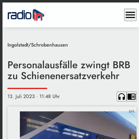
menu
Ingolstadt/Schrobenhausen
Personalausfälle zwingt BRB
zu Schienenersatzverkehr
headphones
chrome_reader_mode
13. Juli 2023
· 11:48 Uhr
BRB