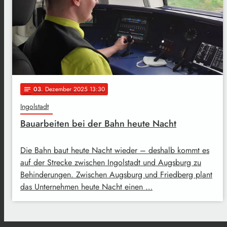
03
. Dezember 2025 13:30
notes
Ingolstadt
Bauarbeiten bei der Bahn heute Nacht
Die Bahn baut heute Nacht wieder – deshalb kommt es
auf der Strecke zwischen Ingolstadt und Augsburg zu
Behinderungen. Zwischen Augsburg und Friedberg plant
das Unternehmen heute Nacht einen …