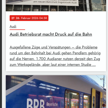
26
. Februar 2026 04:58
notes
Audi
Audi Betriebsrat macht Druck auf die Bahn
Ausgefallene Züge und Verspätungen – die Probleme
rund um den Bahnhalt bei Audi gehen Pendlern gehörig
auf die Nerven. 1.700 Audianer nutzen derzeit den Zug
zum Werksgelände, aber laut einer internen Studie …
BRB