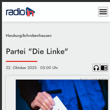
menu
Neuburg-Schrobenhausen
Partei "Die Linke"
headphones
chrome_reader_mode
22. Oktober 2025
· 05:00 Uhr
Foto: Gewerkschaft NGG