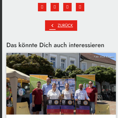
chevron_left
ZURÜCK
Das könnte Dich auch interessieren
Foto: AOK Bayern