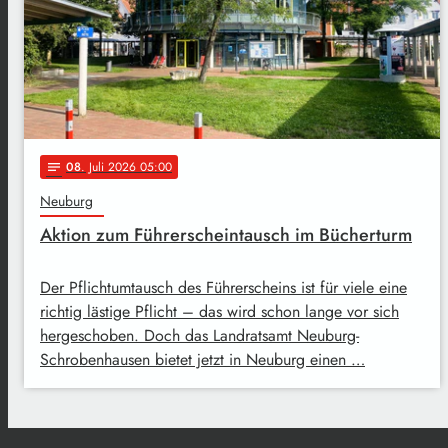
08
. Juli 2026 05:00
notes
Neuburg
Aktion zum Führerscheintausch im Bücherturm
Der Pflichtumtausch des Führerscheins ist für viele eine
richtig lästige Pflicht – das wird schon lange vor sich
hergeschoben. Doch das Landratsamt Neuburg-
Schrobenhausen bietet jetzt in Neuburg einen …