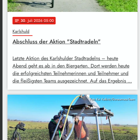
30
. Juli 2026 05:00
notes
Karlshuld
Abschluss der Aktion "Stadtradeln"
Letzte Aktion des Karlshulder Stadtradelns – heute
Abend geht es ab in den Biergarten. Dort werden heute
die erfolgreichsten Teilnehmerinnen und Teilnehmer und
die fleißigsten Teams ausgezeichnet. Auf das Ergebnis …
Foto Kai Kalbitz/Donaumoos-Team