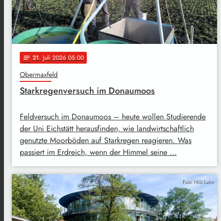
21
. Juli 2026 05:00
notes
Obermaxfeld
Starkregenversuch im Donaumoos
Feldversuch im Donaumoos – heute wollen Studierende
der Uni Eichstätt herausfinden, wie landwirtschaftlich
genutzte Moorböden auf Starkregen reagieren. Was
passiert im Erdreich, wenn der Himmel seine …
Foto: Nils Lahn