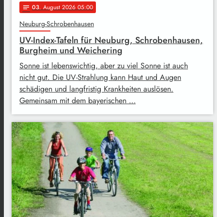
03
. August 2026 05:00
notes
Neuburg-Schrobenhausen
UV-Index-Tafeln für Neuburg, Schrobenhausen,
Burgheim und Weichering
Sonne ist lebenswichtig, aber zu viel Sonne ist auch
nicht gut. Die UV-Strahlung kann Haut und Augen
schädigen und langfristig Krankheiten auslösen.
Gemeinsam mit dem bayerischen …