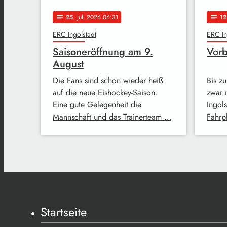
25
. Juli 2026 06:31
12
notes
notes
ERC Ingolstadt
ERC In
Saisoneröffnung am 9.
Vorb
August
Die Fans sind schon wieder heiß
Bis zu
auf die neue Eishockey-Saison.
zwar 
Eine gute Gelegenheit die
Ingols
Mannschaft und das Trainerteam …
Fahrp
Startseite