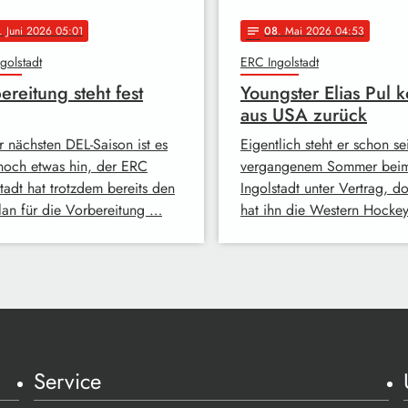
. Juni 2026 05:01
08
. Mai 2026 04:53
notes
golstadt
ERC Ingolstadt
ereitung steht fest
Youngster Elias Pul 
aus USA zurück
r nächsten DEL-Saison ist es
Eigentlich steht er schon sei
noch etwas hin, der ERC
vergangenem Sommer bei
tadt hat trotzdem bereits den
Ingolstadt unter Vertrag, 
lan für die Vorbereitung …
hat ihn die Western Hocke
Service