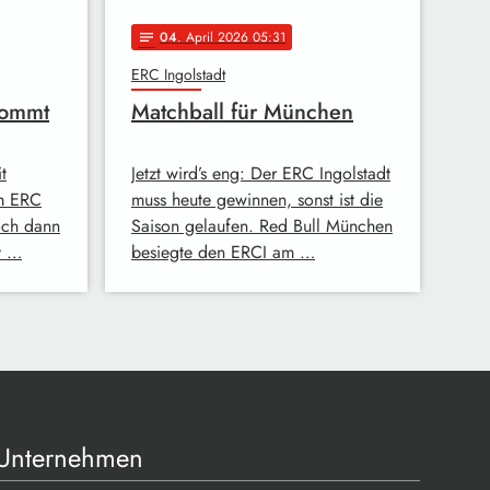
04
. April 2026 05:31
notes
ERC Ingolstadt
kommt
Matchball für München
t
Jetzt wird’s eng: Der ERC Ingolstadt
m ERC
muss heute gewinnen, sonst ist die
doch dann
Saison gelaufen. Red Bull München
y …
besiegte den ERCI am …
Unternehmen