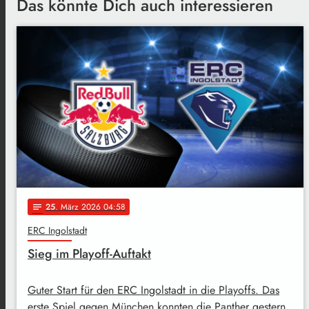
Das könnte Dich auch interessieren
25
. März 2026 04:58
notes
ERC Ingolstadt
Sieg im Playoff-Auftakt
Guter Start für den ERC Ingolstadt in die Playoffs. Das
erste Spiel gegen München konnten die Panther gestern