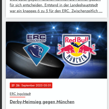
für sich entscheiden. Entstand in der Landeshauptstadt
war ein knappes 6 zu 5 für den ERC. Zwischenzeitlich …
26
. September 2025 05:01
notes
ERC Ingolstadt
Derby-Heimsieg gegen München