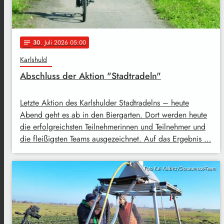
30
. Juli 2026 05:00
notes
Karlshuld
Abschluss der Aktion "Stadtradeln"
Letzte Aktion des Karlshulder Stadtradelns – heute
Abend geht es ab in den Biergarten. Dort werden heute
die erfolgreichsten Teilnehmerinnen und Teilnehmer und
die fleißigsten Teams ausgezeichnet. Auf das Ergebnis …
Foto Kai Kalbitz/Donaumoos-Team