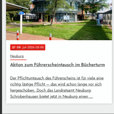
08
. Juli 2026 05:00
notes
Neuburg
Aktion zum Führerscheintausch im Bücherturm
Der Pflichtumtausch des Führerscheins ist für viele eine
richtig lästige Pflicht – das wird schon lange vor sich
hergeschoben. Doch das Landratsamt Neuburg-
Schrobenhausen bietet jetzt in Neuburg einen …