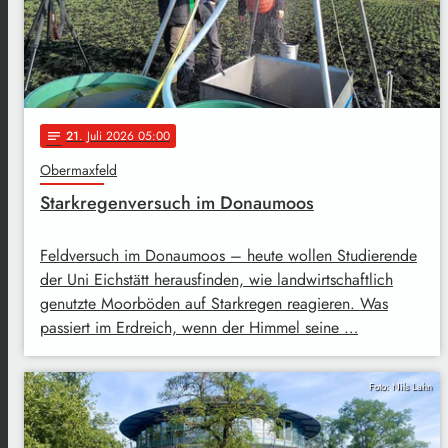
21
. Juli 2026 05:00
notes
Obermaxfeld
Starkregenversuch im Donaumoos
Feldversuch im Donaumoos – heute wollen Studierende
der Uni Eichstätt herausfinden, wie landwirtschaftlich
genutzte Moorböden auf Starkregen reagieren. Was
passiert im Erdreich, wenn der Himmel seine …
Foto: Nils Lahn