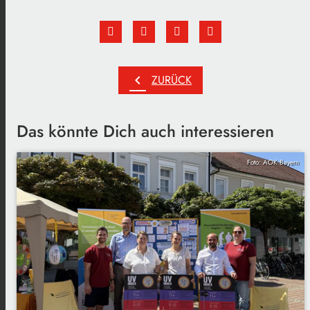
chevron_left
ZURÜCK
Das könnte Dich auch interessieren
Foto: AOK Bayern