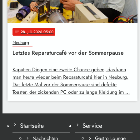
28
. Juli 2026 05:00
notes
Neuburg
Letztes Reparaturcafé vor der Sommerpause
Kaputten Dingen eine zweite Chance geben, das kann
man heute wieder beim Reparaturcafé hier in Neuburg.
Das letzte Mal vor der Sommerpause sind defekte
Toaster, der zickenden PC oder zu lange Kleidung im …
Startseite
Service
Nachrichten
Gastro Lounge