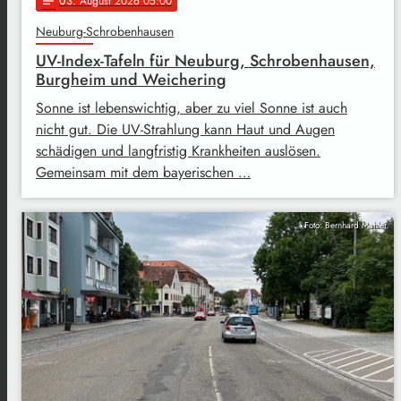
03
. August 2026 05:00
notes
Neuburg-Schrobenhausen
UV-Index-Tafeln für Neuburg, Schrobenhausen,
Burgheim und Weichering
Sonne ist lebenswichtig, aber zu viel Sonne ist auch
nicht gut. Die UV-Strahlung kann Haut und Augen
schädigen und langfristig Krankheiten auslösen.
Gemeinsam mit dem bayerischen …
Foto: Bernhard Mahler