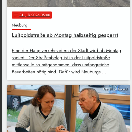
31
. Juli 2026 05:00
notes
Neuburg
Luitpoldstraße ab Montag halbseitig gesperrt
Eine der Hauptverkehrsadern der Stadt wird ab Montag
saniert. Der Straßenbelag ist in der Luitpoldstraße
mittlerweile so mitgenommen, dass umfangreiche
Bauarbeiten nötig sind. Dafür wird Neuburgs …
Foto: Birgit Kroneisl