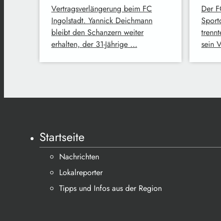
Vertragsverlängerung beim FC
Der F
Ingolstadt. Yannick Deichmann
Sport
bleibt den Schanzern weiter
trennt
erhalten, der 31-Jährige …
sein 
Startseite
Nachrichten
Lokalreporter
Tipps und Infos aus der Region