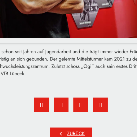
t schon seit Jahren auf Jugendarbeit und die trägt immer wieder Früc
ristig an sich gebunden. Der gelernte Mittelstürmer kam 2021 zu 
wuchsleistungszentrum. Zuletzt schoss „Ogi“ auch sein erstes Drittli
 VfB Lübeck.
chevron_left
ZURÜCK