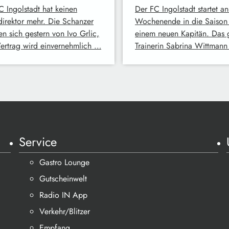
C Ingolstadt hat keinen
Der FC Ingolstadt startet a
direktor mehr. Die Schanzer
Wochenende in die Saison
en sich gestern von Ivo Grlic,
einem neuen Kapitän. Das 
Vertrag wird einvernehmlich …
Trainerin Sabrina Wittmann
Service
Gastro Lounge
Gutscheinwelt
Radio IN App
Verkehr/Blitzer
Empfang