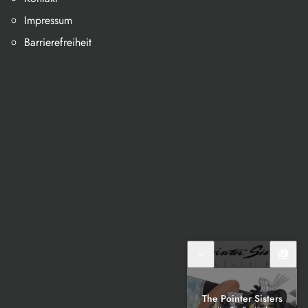
Impressum
Barrierefreiheit
expand_more
library_music
The Pointer Sisters