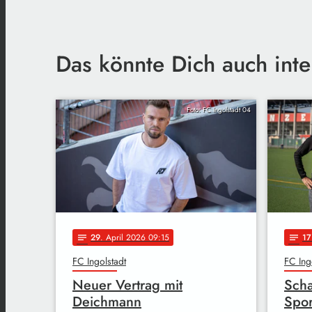
Das könnte Dich auch inte
Foto: FC Ingolstadt 04
29
. April 2026 09:15
17
notes
notes
FC Ingolstadt
FC Ing
Neuer Vertrag mit
Scha
Deichmann
Spor