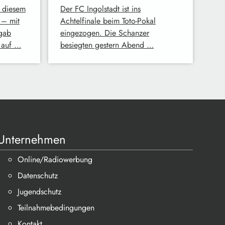
n diesem
Der FC Ingolstadt ist ins
 – mit
Achtelfinale beim Toto-Pokal
gab
eingezogen. Die Schanzer
 auf …
besiegten gestern Abend …
Unternehmen
Online/Radiowerbung
Datenschutz
Jugendschutz
Teilnahmebedingungen
Kontakt