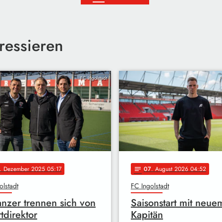
ressieren
FC Ingolstadt
F
. Dezember 2025 05:17
07
. August 2026 04:52
notes
olstadt
FC Ingolstadt
nzer trennen sich von
Saisonstart mit neue
tdirektor
Kapitän