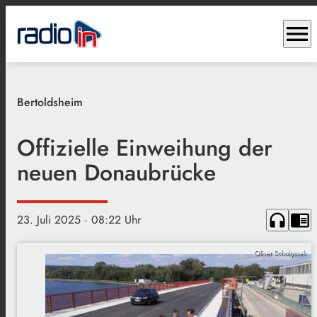
menu
Bertoldsheim
Offizielle Einweihung der
neuen Donaubrücke
headphones
chrome_reader_mode
23. Juli 2025
· 08:22 Uhr
Oliver Scholtyssek