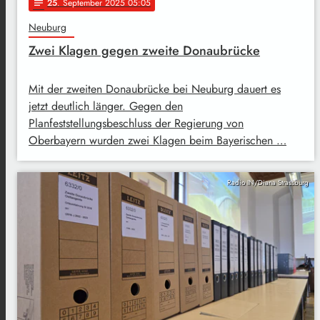
25
. September 2025 05:05
notes
Neuburg
Zwei Klagen gegen zweite Donaubrücke
Mit der zweiten Donaubrücke bei Neuburg dauert es
jetzt deutlich länger. Gegen den
Planfeststellungsbeschluss der Regierung von
Oberbayern wurden zwei Klagen beim Bayerischen …
Radio IN/Diana Strassburg