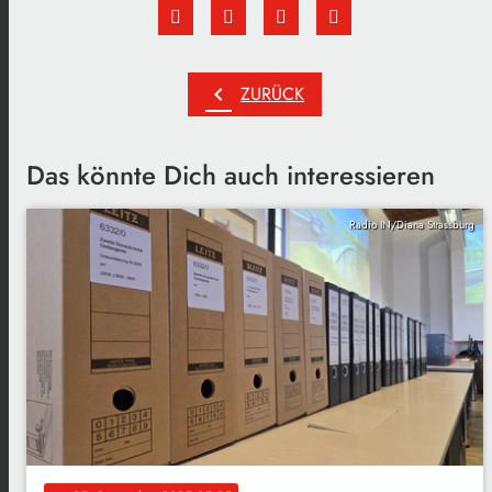
chevron_left
ZURÜCK
Das könnte Dich auch interessieren
Radio IN/Diana Strassburg