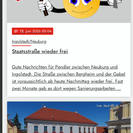
12
. Juni 2026 05:04
notes
Ingolstadt/Neuburg
Staatsstraße wieder frei
Gute Nachrichten für Pendler zwischen Neuburg und
Ingolstadt. Die Straße zwischen Bergheim und der Gabel
ist voraussichtlich ab heute Nachmittag wieder frei. Fast
zwei Monate gab es dort wegen Sanierungsarbeiten …
Foto: Stadt ND/B. Mahler