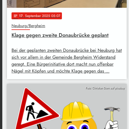
17
. September 2025 05:07
notes
Neuburg/Bergheim
Klage gegen zweite Donaubrücke geplant
Bei der geplanten zweiten Donaubrücke bei Neuburg hat
sich vor allem in der Gemeinde Bergheim Widerstand
geregt. Eine Bürgerinitiative dort macht nun offenbar
Nägel mit Köpfen und möchte Klage gegen das …
Foto: Christian Dorn auf pixabay