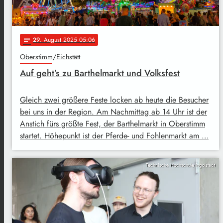
29
. August 2025 05:06
notes
Oberstimm/Eichstätt
Auf geht’s zu Barthelmarkt und Volksfest
Gleich zwei größere Feste locken ab heute die Besucher
bei uns in der Region. Am Nachmittag ab 14 Uhr ist der
Anstich fürs größte Fest, der Barthelmarkt in Oberstimm
startet. Höhepunkt ist der Pferde- und Fohlenmarkt am …
Technische Hochschule Ingolstadt