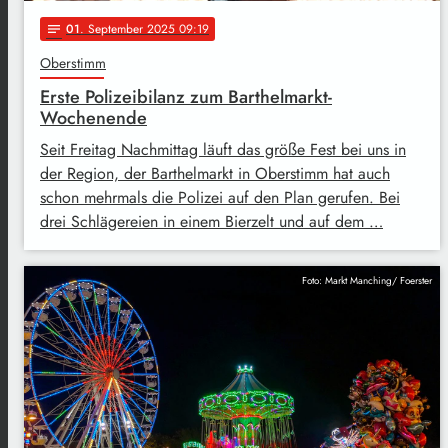
01
. September 2025 09:19
notes
Oberstimm
Erste Polizeibilanz zum Barthelmarkt-
Wochenende
Seit Freitag Nachmittag läuft das größe Fest bei uns in
der Region, der Barthelmarkt in Oberstimm hat auch
schon mehrmals die Polizei auf den Plan gerufen. Bei
drei Schlägereien in einem Bierzelt und auf dem …
Foto: Markt Manching/ Foerster