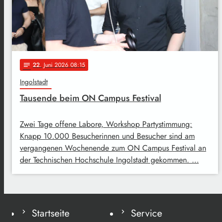
22
. Juni 2026 08:15
notes
Ingolstadt
Tausende beim ON Campus Festival
Zwei Tage offene Labore, Workshop Partystimmung:
Knapp 10.000 Besucherinnen und Besucher sind am
vergangenen Wochenende zum ON Campus Festival an
der Technischen Hochschule Ingolstadt gekommen. …
Startseite
Service