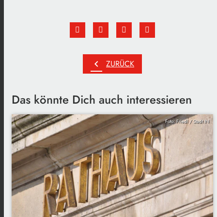
chevron_left
ZURÜCK
Das könnte Dich auch interessieren
Foto: Friedl / Stadt IN