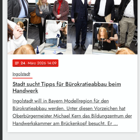
24
. März 2026 14:09
notes
Ingolstadt
Stadt sucht Tipps für Bürokratieabbau beim
Handwerk
Ingolstadt will in Bayern Modellregion für den
Bürokratieabbau werden. Unter diesen Vorzeichen hat
Oberbürgermeister Michael Kern das Bildungzentrum der
Handwerkskammer am Brückenkopf besucht. Er …