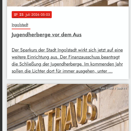
23
. Juli 2026 05:03
notes
Ingolstadt
Jugendherberge vor dem Aus
Der Sparkurs der Stadt Ingolstadt wirkt sich jetzt auf eine
weitere Einrichtung aus. Der Finanzausschuss beantragt
die Schließung der Jugendherberge. Im kommenden Jahr
sollen die Lichter dort für immer ausgehen, unter …
Foto: Friedl / Stadt IN