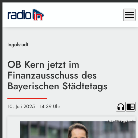
menu
Ingolstadt
OB Kern jetzt im
Finanzausschuss des
Bayerischen Städtetags
headphones
chrome_reader_mode
10. Juli 2025
· 14:39 Uhr
Foto: CSU Ingolstadt