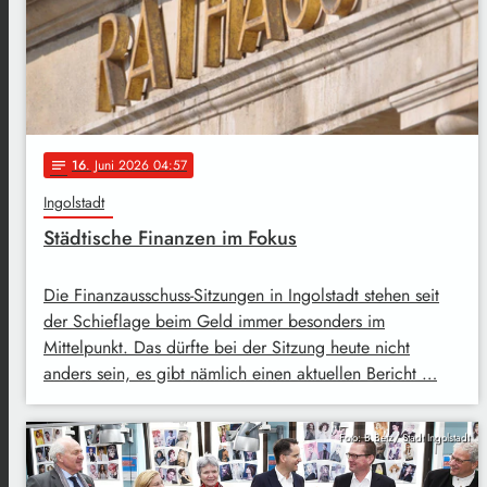
16
. Juni 2026 04:57
notes
Ingolstadt
Städtische Finanzen im Fokus
Die Finanzausschuss-Sitzungen in Ingolstadt stehen seit
der Schieflage beim Geld immer besonders im
Mittelpunkt. Das dürfte bei der Sitzung heute nicht
anders sein, es gibt nämlich einen aktuellen Bericht …
Foto: B.Betz/ Stadt Ingolstadt