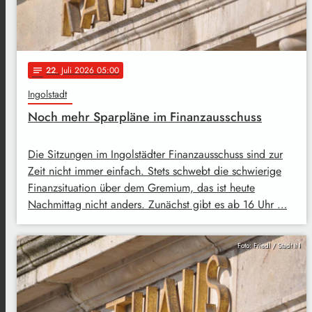
22
. Juli 2026 05:00
notes
Ingolstadt
Noch mehr Sparpläne im Finanzausschuss
Die Sitzungen im Ingolstädter Finanzausschuss sind zur
Zeit nicht immer einfach. Stets schwebt die schwierige
Finanzsituation über dem Gremium, das ist heute
Nachmittag nicht anders. Zunächst gibt es ab 16 Uhr …
Foto: Friedl / Stadt IN