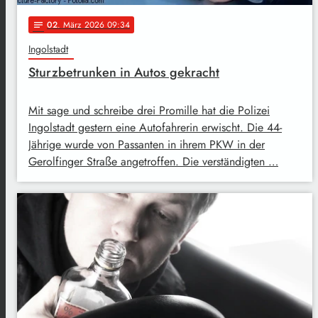
02
. März 2026 09:34
notes
Ingolstadt
Sturzbetrunken in Autos gekracht
Mit sage und schreibe drei Promille hat die Polizei
Ingolstadt gestern eine Autofahrerin erwischt. Die 44-
Jährige wurde von Passanten in ihrem PKW in der
Gerolfinger Straße angetroffen. Die verständigten …