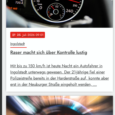
25
. Juli 2026 09:01
notes
Ingolstadt
Raser macht sich über Kontrolle lustig
Mit bis zu 150 km/h ist heute Nacht ein Autofahrer in
Ingolstadt unterwegs gewesen. Der 21-Jährige fiel einer
Polizeistreife bereits in der Harderstraße auf, konnte aber
erst in der Neuburger Straße eingeholt werden, …