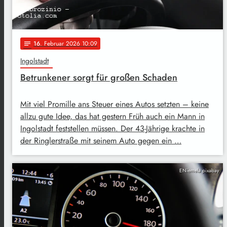
16
. Februar 2026 10:09
notes
Ingolstadt
Betrunkener sorgt für großen Schaden
Mit viel Promille ans Steuer eines Autos setzten – keine
allzu gute Idee, das hat gestern Früh auch ein Mann in
Ingolstadt feststellen müssen. Der 43-Jährige krachte in
der Ringlerstraße mit seinem Auto gegen ein …
ENiemela pixabay