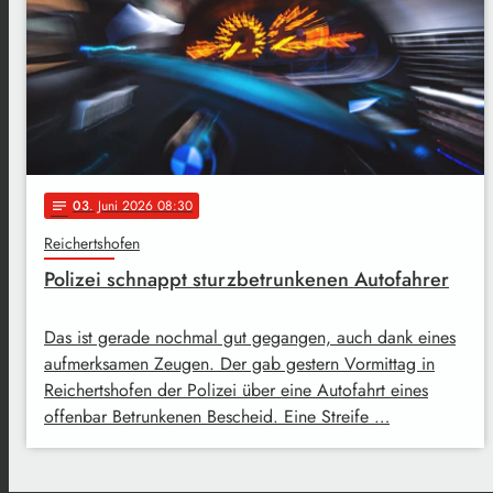
03
. Juni 2026 08:30
notes
Reichertshofen
Polizei schnappt sturzbetrunkenen Autofahrer
Das ist gerade nochmal gut gegangen, auch dank eines
aufmerksamen Zeugen. Der gab gestern Vormittag in
Reichertshofen der Polizei über eine Autofahrt eines
offenbar Betrunkenen Bescheid. Eine Streife …