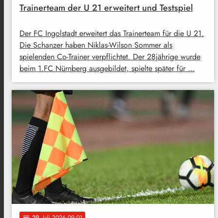
Trainerteam der U 21 erweitert und Testspiel
Der FC Ingolstadt erweitert das Trainerteam für die U 21.
Die Schanzer haben Niklas-Wilson Sommer als
spielenden Co-Trainer verpflichtet. Der 28jährige wurde
beim 1.FC Nürnberg ausgebildet, spielte später für …
29
. Juli 2026 09:01
notes