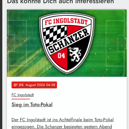
Das könnte Dich auch interessieren
05
. August 2026 04:58
notes
FC Ingolstadt
Sieg im Toto-Pokal
Der FC Ingolstadt ist ins Achtelfinale beim Toto-Pokal
eingezogen. Die Schanzer besiegten gestern Abend