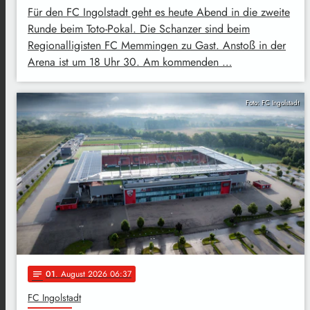
Für den FC Ingolstadt geht es heute Abend in die zweite
Runde beim Toto-Pokal. Die Schanzer sind beim
Regionalligisten FC Memmingen zu Gast. Anstoß in der
Arena ist um 18 Uhr 30. Am kommenden …
Foto: FC Ingolstadt
01
. August 2026 06:37
notes
FC Ingolstadt