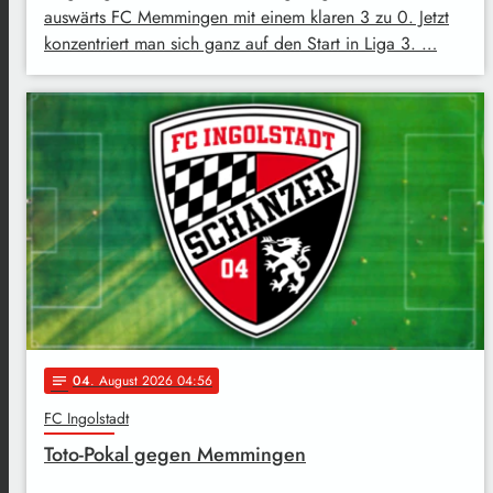
auswärts FC Memmingen mit einem klaren 3 zu 0. Jetzt
konzentriert man sich ganz auf den Start in Liga 3. …
04
. August 2026 04:56
notes
FC Ingolstadt
Toto-Pokal gegen Memmingen