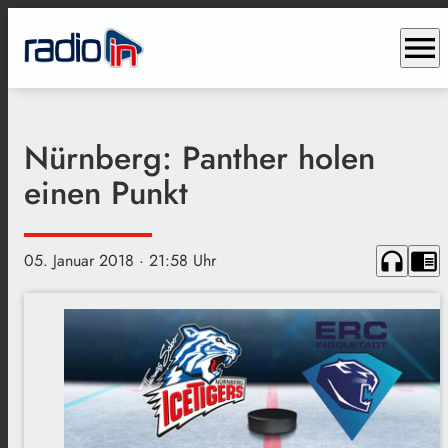
menu
Nürnberg: Panther holen
einen Punkt
headphones
chrome_reader_mode
05. Januar 2018
· 21:58 Uhr