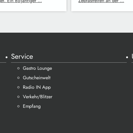
net. Ein 86-jähriger …
Zebrastreifen an der …
Service
Gastro Lounge
Gutscheinwelt
Radio IN App
Verkehr/Blitzer
Empfang