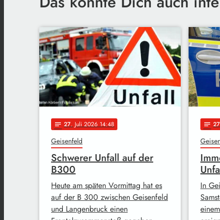
Das könnte Dich auch inte
27
. Juli 2026 14:48
27
notes
notes
Geisenfeld
Geisen
Schwerer Unfall auf der
Imm
B300
Unfa
Heute am späten Vormittag hat es
In Ge
auf der B 300 zwischen Geisenfeld
Samst
und Langenbruck einen
einem