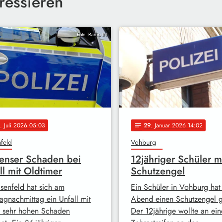
ressieren
Foto: Radio IN
. Juli 2026 05:03
29
. Januar 2026 14:02
notes
feld
Vohburg
enser Schaden bei
12jähriger Schüler m
ll mit Oldtimer
Schutzengel
isenfeld hat sich am
Ein Schüler in Vohburg hat
agnachmittag ein Unfall mit
Abend einen Schutzengel g
 sehr hohen Schaden
Der 12jährige wollte an ei