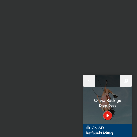
expand_more
library_music
Olivia Rodrigo
Drop Dead
play_arrow
equalizer
ON AIR
Treffpunkt Mittag