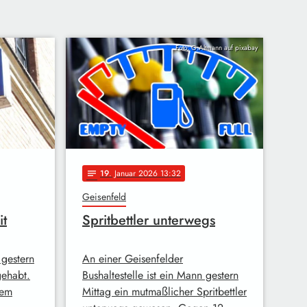
Foto: G.Altmann auf pixabay
19
. Januar 2026 13:32
notes
Geisenfeld
it
Spritbettler unterwegs
 gestern
An einer Geisenfelder
ehabt.
Bushaltestelle ist ein Mann gestern
nem
Mittag ein mutmaßlicher Spritbettler