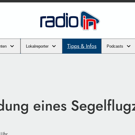
Tipps & Infos
hten
Lokalreporter
Podcasts
dung eines Segelflug
 Uhr