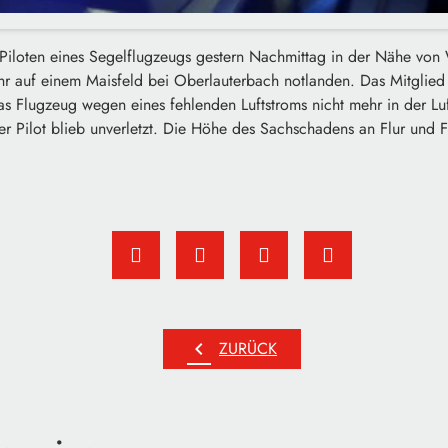
Piloten eines Segelflugzeugs gestern Nachmittag in der Nähe von
hr auf einem Maisfeld bei Oberlauterbach notlanden. Das Mitglied 
s Flugzeug wegen eines fehlenden Luftstroms nicht mehr in der Luf
r Pilot blieb unverletzt. Die Höhe des Sachschadens an Flur und Fl
chevron_left
ZURÜCK