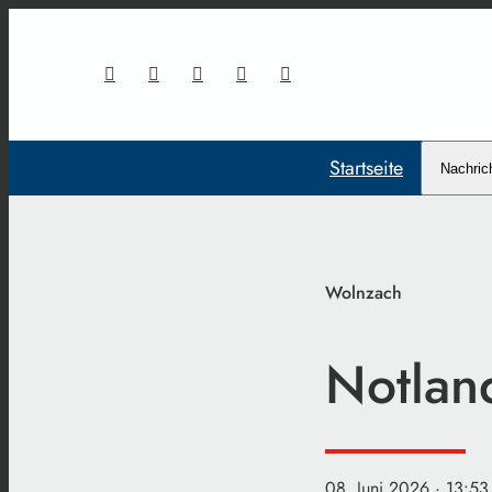
Startseite
Nachric
Wolnzach
Notlan
08. Juni 2026
· 13:53