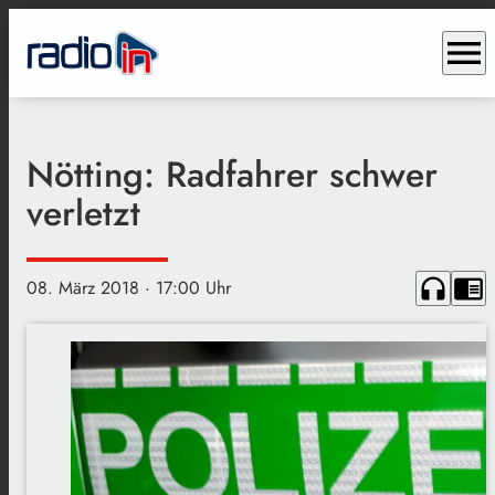
menu
Nötting: Radfahrer schwer
verletzt
headphones
chrome_reader_mode
08. März 2018
· 17:00 Uhr