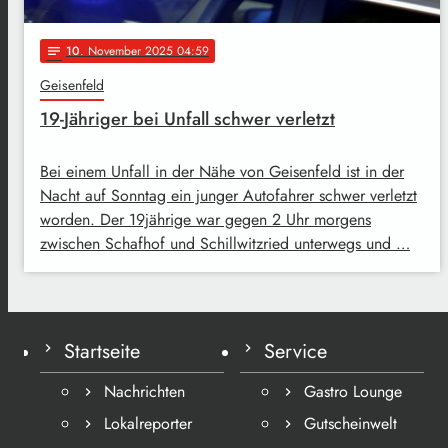
10
. November 2025 04:59
notes
Geisenfeld
19-Jähriger bei Unfall schwer verletzt
Bei einem Unfall in der Nähe von Geisenfeld ist in der
Nacht auf Sonntag ein junger Autofahrer schwer verletzt
worden. Der 19jährige war gegen 2 Uhr morgens
zwischen Schafhof und Schillwitzried unterwegs und …
Startseite
Service
Nachrichten
Gastro Lounge
Lokalreporter
Gutscheinwelt