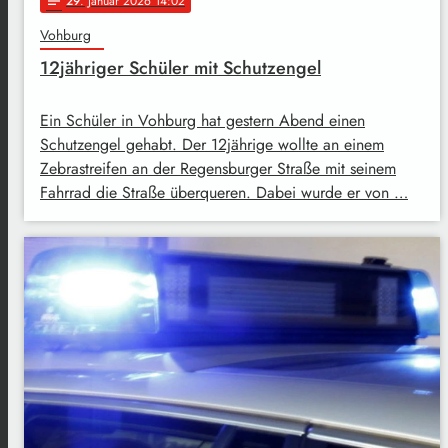
29
. Januar 2026 14:02
notes
Vohburg
12jähriger Schüler mit Schutzengel
Ein Schüler in Vohburg hat gestern Abend einen
Schutzengel gehabt. Der 12jährige wollte an einem
Zebrastreifen an der Regensburger Straße mit seinem
Fahrrad die Straße überqueren. Dabei wurde er von …