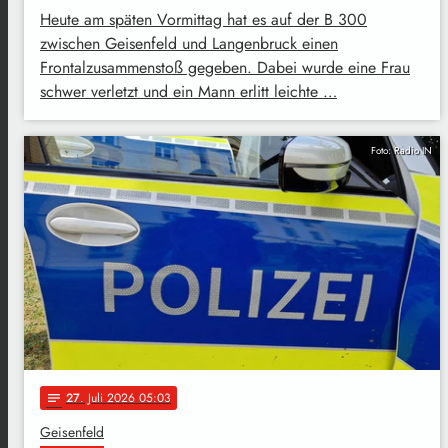
Heute am späten Vormittag hat es auf der B 300
zwischen Geisenfeld und Langenbruck einen
Frontalzusammenstoß gegeben. Dabei wurde eine Frau
schwer verletzt und ein Mann erlitt leichte …
Foto: Radio IN
27
. Juli 2026 05:03
notes
Geisenfeld