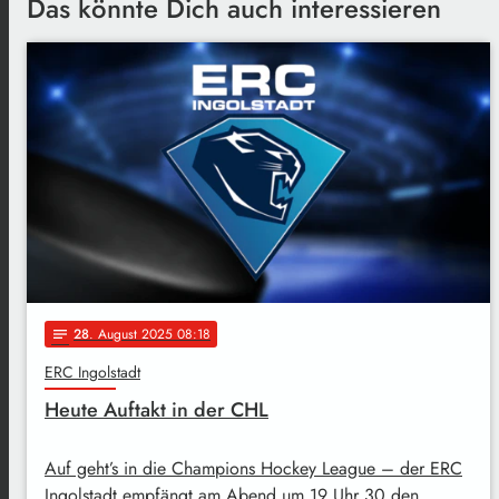
Das könnte Dich auch interessieren
28
. August 2025 08:18
notes
ERC Ingolstadt
Heute Auftakt in der CHL
Auf geht’s in die Champions Hockey League – der ERC
Ingolstadt empfängt am Abend um 19 Uhr 30 den