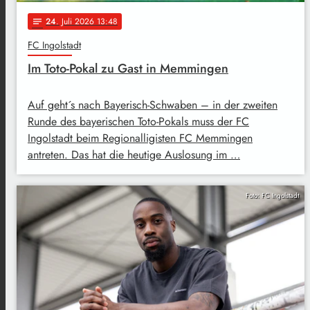
24
. Juli 2026 13:48
notes
FC Ingolstadt
Im Toto-Pokal zu Gast in Memmingen
Auf geht´s nach Bayerisch-Schwaben – in der zweiten
Runde des bayerischen Toto-Pokals muss der FC
Ingolstadt beim Regionalligisten FC Memmingen
antreten. Das hat die heutige Auslosung im …
Foto: FC Ingolstadt