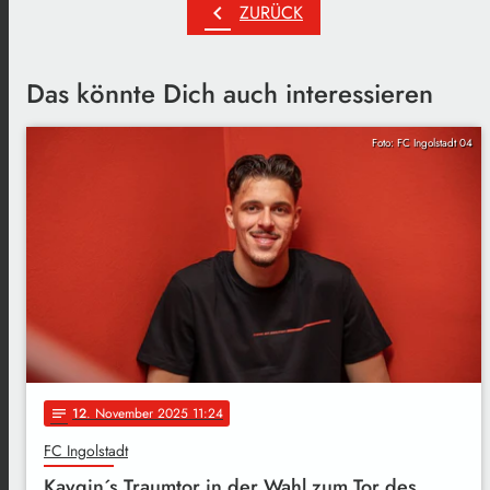
chevron_left
ZURÜCK
Das könnte Dich auch interessieren
Foto: FC Ingolstadt 04
12
. November 2025 11:24
notes
FC Ingolstadt
Kaygin´s Traumtor in der Wahl zum Tor des