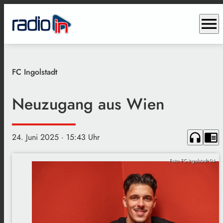
menu
FC Ingolstadt
Neuzugang aus Wien
headphones
chrome_reader_mode
24. Juni 2025
· 15:43 Uhr
Foto: FC Ingolstadt 04