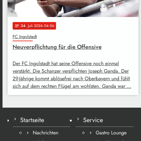
24
. Juli 2026 04:56
notes
FC Ingolstadt
Neuverpflichtung für die Offensive
Der FC Ingolstadt hat seine Offensive noch einmal
verstärkt. Die Schanzer verpflichten Joseph Ganda. Der
29-Jährige kommt ablösefrei nach Oberbayern und fühlt
sich auf dem rechten Flügel am wohlsten. Ganda war …
Startseite
Service
Nachrichten
Gastro Lounge