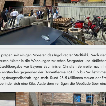
rägen seit einigen Monaten das Ingolstädter Stadtbild. Nach vier 
ersten Mieter in die Wohnungen zwischen Stargarder und südlicher
üsselübergabe war Bayerns Bauminister Christian Bernreiter nach I
ro entstanden gegenüber der Donautherme 161 Ein- bis Sechszimm
sbaugesellschaft Ingolstadt. Rund 28,5 Millionen steuert der Frei
befindet sich eine Kita. Außerdem verfügen die Gebäude über ei