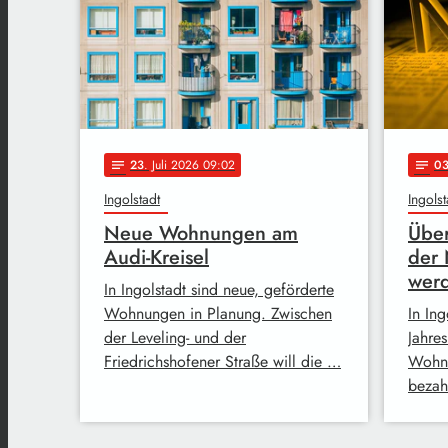
23
. Juli 2026 09:02
0
notes
notes
Ingolstadt
Ingolst
Neue Wohnungen am
Übe
Audi-Kreisel
der 
werd
In Ingolstadt sind neue, geförderte
Wohnungen in Planung. Zwischen
In In
der Leveling- und der
Jahre
Friedrichshofener Straße will die …
Wohnu
bezah