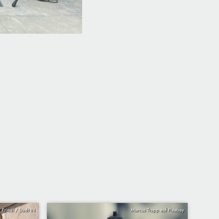
: Friedl / Stadt IN
Marcus Trapp auf Pixabay