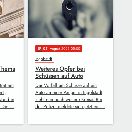
05
. August 2026 05:00
notes
Ingolstadt
 Thema
Weiteres Opfer bei
Schüssen auf Auto
trat am
Der Vorfall um Schüsse auf ein
mt,
Auto an einer Ampel in Ingolstadt
stand in
zieht nun noch weitere Kreise. Bei
. Die …
der Polizei meldete sich jetzt ein …