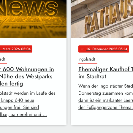
3
. März 2026 05:04
16
. Dezember 2025 05:14
notes
adt
Ingolstadt
r 600 Wohnungen in
Ehemaliger Kaufhof
Nähe des Westparks
im Stadtrat
en fertig
Wenn der Ingolstädter Stad
golstadt werden im Laufe des
Donnerstag zusammen kom
s knapp 640 neue
dann ist ein markanter Leer
ngen frei. Sie sind
der Fußgängerzone Thema
lbar, barrierefrei und …