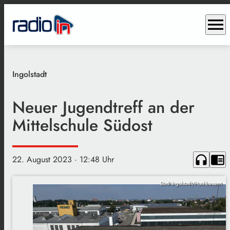
menu
Ingolstadt
Neuer Jugendtreff an der
Mittelschule Südost
headphones
chrome_reader_mode
22. August 2023
· 12:48 Uhr
Stadt Ingolstadt/Hochbauamt