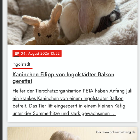
04
. August 2026 13:52
notes
Ingolstadt
Kaninchen Filipp von Ingolstädter Balkon
gerettet
Helfer der Tierschutzorganisation PETA haben Anfang Juli
ein krankes Kaninchen von einem Ingolstädter Balkon
befreit. Das Tier litt eingesperrt in einem kleinen Käfig
unter der Sommerhitze und stark gewachsenen …
foto: www.polizei-beratung.de