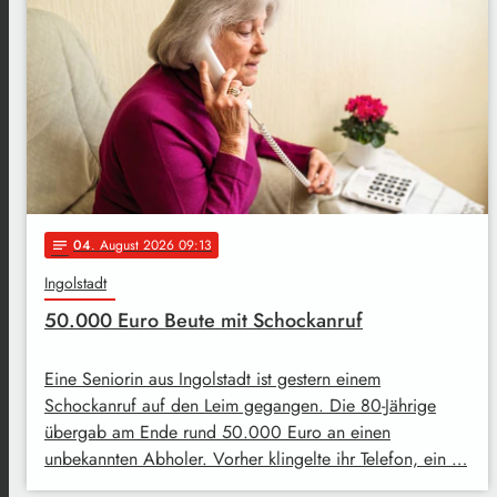
04
. August 2026 09:13
notes
Ingolstadt
50.000 Euro Beute mit Schockanruf
Eine Seniorin aus Ingolstadt ist gestern einem
Schockanruf auf den Leim gegangen. Die 80-Jährige
übergab am Ende rund 50.000 Euro an einen
unbekannten Abholer. Vorher klingelte ihr Telefon, ein …