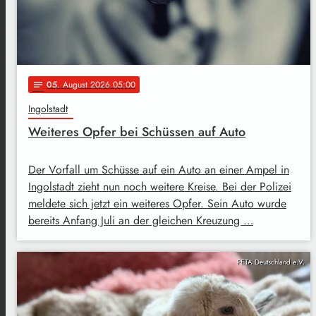
05
. August 2026 05:00
notes
Ingolstadt
Weiteres Opfer bei Schüssen auf Auto
Der Vorfall um Schüsse auf ein Auto an einer Ampel in
Ingolstadt zieht nun noch weitere Kreise. Bei der Polizei
meldete sich jetzt ein weiteres Opfer. Sein Auto wurde
bereits Anfang Juli an der gleichen Kreuzung …
PETA Deutschland e.V.