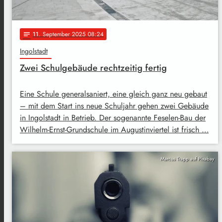
11
. September 2025 08:24
notes
Ingolstadt
Zwei Schulgebäude rechtzeitig fertig
Eine Schule generalsaniert, eine gleich ganz neu gebaut
– mit dem Start ins neue Schuljahr gehen zwei Gebäude
in Ingolstadt in Betrieb. Der sogenannte Feselen-Bau der
Wilhelm-Ernst-Grundschule im Augustinviertel ist frisch …
Marcus Trapp auf Pixabay